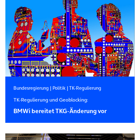
Bundesregierung
|
Politik
|
TK-Regulierung
TK-Regulierung und Geoblocking:
BMWi bereitet TKG-Änderung vor