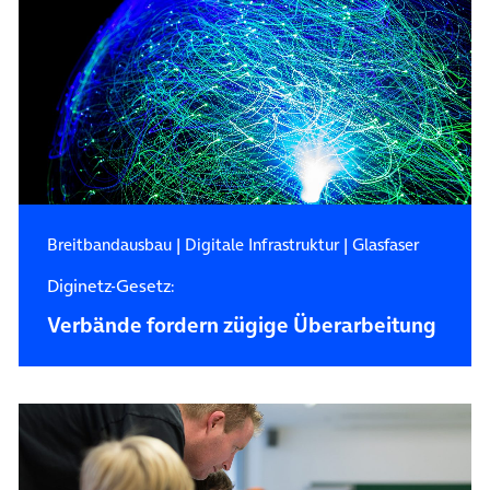
Breitbandausbau
|
Digitale Infrastruktur
|
Glasfaser
Diginetz-Gesetz:
Verbände fordern zügige Überarbeitung