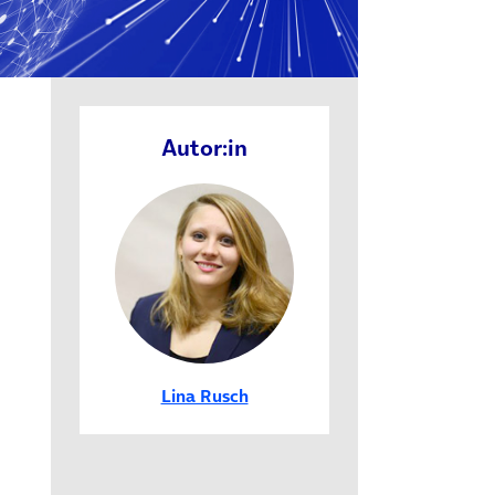
Autor:in
in neuem Tab)
Lina Rusch