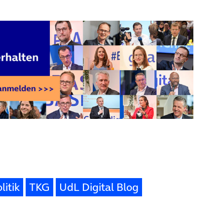
litik
TKG
UdL Digital Blog