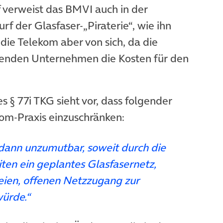
 verweist das BMVI auch in der
 der Glasfaser-„Piraterie“, wie ihn
Tab)
die Telekom aber von sich, da die
genden Unternehmen die Kosten für den
 § 77i TKG sieht vor, dass folgender
kom-Praxis einzuschränken:
dann unzumutbar, soweit durch die
ten ein geplantes Glasfasernetz,
reien, offenen Netzzugang zur
würde.“