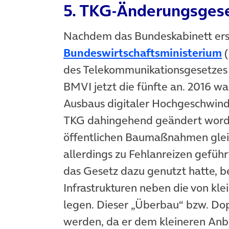
5. TKG-Änderungsges
Nachdem das Bundeskabinett erst 
(
Bundeswirtschaftsministerium
(
des Telekommunikationsgesetzes (
BMVI jetzt die fünfte an. 2016 w
Ausbaus digitaler Hochgeschwind
TKG dahingehend geändert worde
öffentlichen Baumaßnahmen gleic
allerdings zu Fehlanreizen gefüh
das Gesetz dazu genutzt hatte, b
Infrastrukturen neben die von kl
legen. Dieser „Überbau“ bzw. Do
werden, da er dem kleineren Anbi