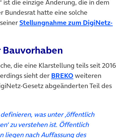
ist die einzige Änderung, die in dem
r Bundesrat hatte eine solche
 seiner
Stellungnahme zum DigiNetz-
er Bauvorhaben
e, die eine Klarstellung teils seit 2016
(öffnet in neuem Tab
lerdings sieht der
BREKO
weiteren
giNetz-Gesetz abgeänderten Teil des
efinieren, was unter ‚öffentlich
en‘ zu verstehen ist. Öffentlich
ten liegen nach Auffassung des