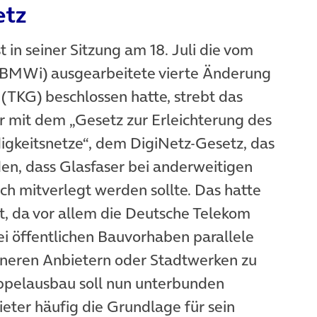
etz
in seiner Sitzung am 18. Juli die vom
öffnet in neuem Tab)
BMWi) ausgearbeitete vierte Änderung
TKG) beschlossen hatte, strebt das
ar mit dem „Gesetz zur Erleichterung des
igkeitsnetze“, dem DigiNetz-Gesetz, das
n, dass Glasfaser bei anderweitigen
h mitverlegt werden sollte. Das hatte
rt, da vor allem die Deutsche Telekom
ei öffentlichen Bauvorhaben parallele
eineren Anbietern oder Stadtwerken zu
ppelausbau soll nun unterbunden
eter häufig die Grundlage für sein