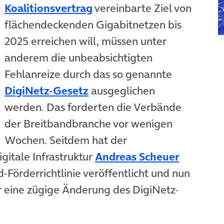
(öffnet in neuem Tab)
Koalitionsvertrag
vereinbarte Ziel von
flächendeckenden Gigabitnetzen bis
2025 erreichen will, müssen unter
anderem die unbeabsichtigten
Fehlanreize durch das so genannte
(öffnet in neuem Tab)
DigiNetz-Gesetz
ausgeglichen
werden. Das forderten die Verbände
der Breitbandbranche vor wenigen
Wochen. Seitdem hat der
(öffnet 
gitale Infrastruktur
Andreas Scheuer
-Förderrichtlinie veröffentlicht und nun
r eine zügige Änderung des DigiNetz-