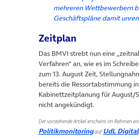
mehreren Wettbewerbern bel
Geschäftspläne damit unrent
Zeitplan
Das BMVI strebt nun eine „zeitn
Verfahren“ an, wie es im Schreibe
zum 13. August Zeit, Stellungnahm
bereits die Ressortabstimmung in
Kabinettzeitplanung für August/
nicht angekündigt.
Der vorstehende Artikel erscheint im Rahmen e
(öffnet in neu
Politikmonitoring
UdL Digital
auf