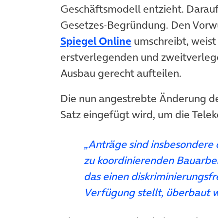
Geschäftsmodell entzieht. Darauf
Gesetzes-Begründung. Den Vorwurf
(öffnet in neuem 
Spiegel Online
umschreibt, weist 
erstverlegenden und zweitverle
Ausbau gerecht aufteilen.
Die nun angestrebte Änderung des
Satz eingefügt wird, um die Tele
„Anträge sind insbesondere 
zu koordinierenden Bauarbei
das einen diskriminierungsf
Verfügung stellt, überbaut 