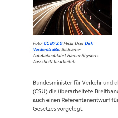
(öffnet in neuem Tab)
Foto:
CC BY 2.0
Flickr User
Dirk
(öffnet in neuem Tab)
Vorderstraße
. Bildname:
Autobahnabfahrt Hamm-Rhynern.
Ausschnitt bearbeitet.
Bundesminister für Verkehr und di
(CSU) die überarbeitete Breitband
auch einen Referentenentwurf fü
Gesetzes vorgelegt.