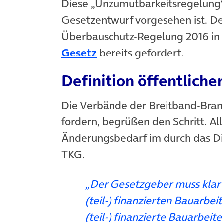
Diese „Unzumutbarkeitsregelung“ 
Gesetzentwurf vorgesehen ist. De
Überbauschutz-Regelung 2016 in
(öffnet in neuem Tab)
Gesetz
bereits gefordert.
Definition öffentlich
Die Verbände der Breitband-Branch
fordern, begrüßen den Schritt. Al
Änderungsbedarf im durch das Di
TKG.
„Der Gesetzgeber muss klar d
(teil-) finanzierten Bauarbeit
(teil-) finanzierte Bauarbei