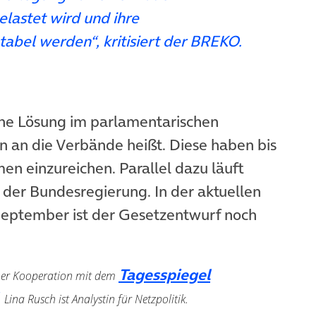
astet wird und ihre
abel werden“, kritisiert der BREKO.
ahe Lösung im parlamentarischen
n an die Verbände heißt. Diese haben bis
en einzureichen. Parallel dazu läuft
 der Bundesregierung. In der aktuellen
September ist der Gesetzentwurf noch
Tagesspiegel
iner Kooperation mit dem
em Tab)
(öffnet in neuem Tab)
. Lina Rusch ist Analystin für Netzpolitik.