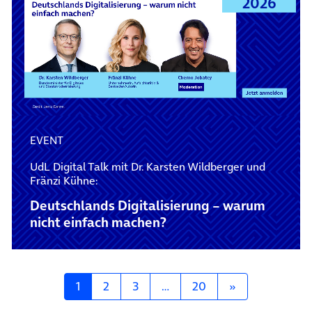
2026
EVENT
UdL Digital Talk mit Dr. Karsten Wildberger und
Fränzi Kühne:
Deutschlands Digitalisierung – warum
nicht einfach machen?
Posts navigation
1
2
3
…
20
»