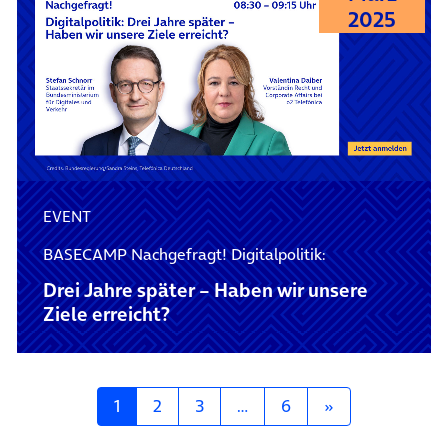
2025
EVENT
BASECAMP Nachgefragt! Digitalpolitik:
Drei Jahre später – Haben wir unsere
Ziele erreicht?
Posts navigation
1
2
3
…
6
»