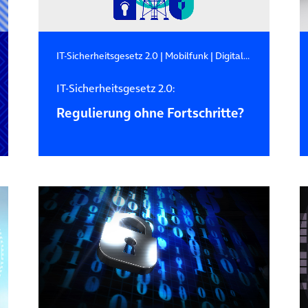
IT-Sicherheitsgesetz 2.0
|
Mobilfunk
|
Digitalpolitik
IT-Sicherheitsgesetz 2.0:
Regulierung ohne Fortschritte?