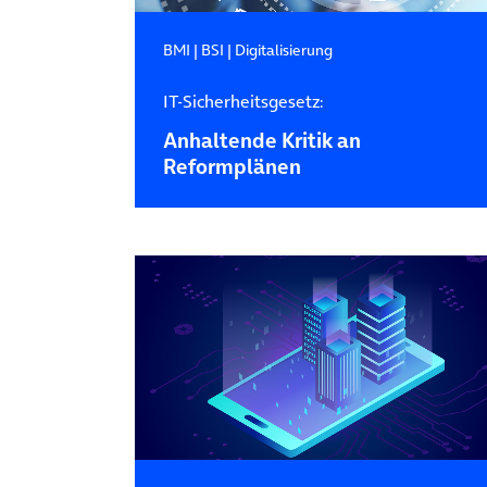
BMI
|
BSI
|
Digitalisierung
IT-Sicherheitsgesetz:
Anhaltende Kritik an
Reformplänen