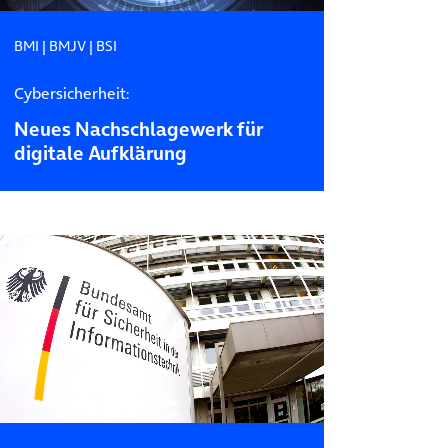
BMI
|
BMJV
|
BSI
Cybersicherheit:
Neues Nachschlagewerk für
digitale Aufklärung