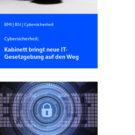
BMI
|
BSI
|
Cybersicherheit
Cybersicherheit:
Kabinett bringt neue IT-
Gesetzgebung auf den Weg