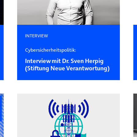
INTERVIEW
Cybersicherheitspolitik:
Interview mit Dr. Sven Herpig
(Stiftung Neue Verantwortung)