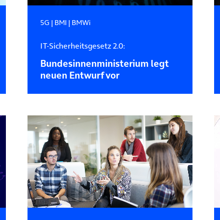
5G
|
BMI
|
BMWi
IT-Sicherheitsgesetz 2.0:
Bundesinnenministerium legt
neuen Entwurf vor