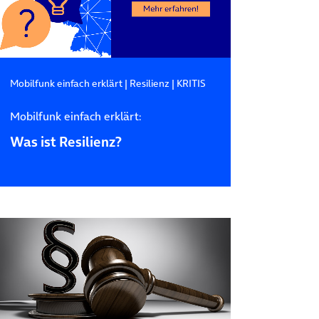
Mobilfunk einfach erklärt
|
Resilienz
|
KRITIS
Mobilfunk einfach erklärt:
Was ist Resilienz?