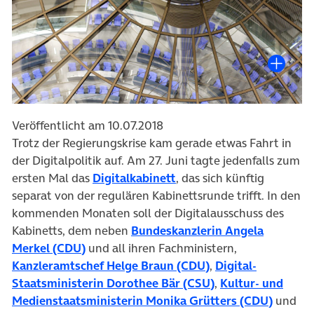
Veröffentlicht am 10.07.2018
Trotz der Regierungskrise kam gerade etwas Fahrt in
der Digitalpolitik auf. Am 27. Juni tagte jedenfalls zum
(öffnet in neuem Tab)
ersten Mal das
Digitalkabinett
, das sich künftig
separat von der regulären Kabinettsrunde trifft. In den
kommenden Monaten soll der Digitalausschuss des
Kabinetts, dem neben
Bundeskanzlerin Angela
(öffnet in neuem Tab)
Merkel (CDU)
und all ihren Fachministern,
(öffnet in neuem T
Kanzleramtschef Helge Braun (CDU)
,
Digital-
(öffnet in neuem 
Staatsministerin Dorothee Bär (CSU)
,
Kultur- und
(öffnet
Medienstaatsministerin Monika Grütters (CDU)
und