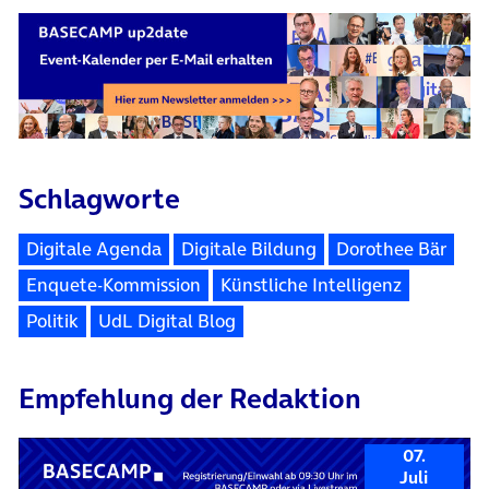
Schlagworte
Digitale Agenda
Digitale Bildung
Dorothee Bär
Enquete-Kommission
Künstliche Intelligenz
Politik
UdL Digital Blog
Empfehlung der Redaktion
07.
Juli