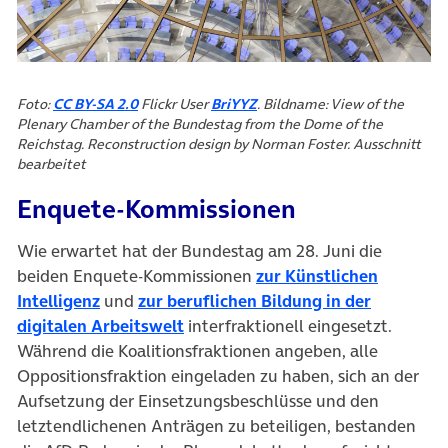
(öffnet in neuem Tab)
(öffnet in neuem Tab)
Foto:
CC BY-SA 2.0
Flickr User
BriYYZ
. Bildname: View of the
Plenary Chamber of the Bundestag from the Dome of the
Reichstag. Reconstruction design by Norman Foster. Ausschnitt
bearbeitet
Enquete-Kommissionen
Wie erwartet hat der Bundestag am 28. Juni die
beiden Enquete-Kommissionen
zur Künstlichen
(öffnet in neuem Tab)
Intelligenz
und
zur beruflichen Bildung in der
(öffnet in neuem Tab)
digitalen Arbeitswelt
interfraktionell eingesetzt.
Während die Koalitionsfraktionen angeben, alle
Oppositionsfraktion eingeladen zu haben, sich an der
Aufsetzung der Einsetzungsbeschlüsse und den
letztendlichenen Anträgen zu beteiligen, bestanden