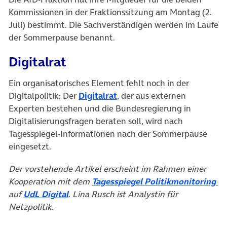
Kommissionen in der Fraktionssitzung am Montag (2.
Juli) bestimmt. Die Sachverständigen werden im Laufe
der Sommerpause benannt.
Digitalrat
Ein organisatorisches Element fehlt noch in der
(öffnet in neuem Tab)
Digitalpolitik: Der
Digitalrat
, der aus externen
Experten bestehen und die Bundesregierung in
Digitalisierungsfragen beraten soll, wird nach
Tagesspiegel-Informationen nach der Sommerpause
eingesetzt.
Der vorstehende Artikel erscheint im Rahmen einer
(ö
Kooperation mit dem
Tagesspiegel Politikmonitoring
(öffnet in neuem Tab)
auf
UdL Digital
. Lina Rusch ist Analystin für
Netzpolitik.