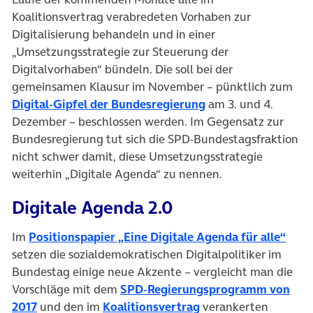
Koalitionsvertrag verabredeten Vorhaben zur
Digitalisierung behandeln und in einer
„Umsetzungsstrategie zur Steuerung der
Digitalvorhaben“ bündeln. Die soll bei der
gemeinsamen Klausur im November – pünktlich zum
(öffnet in neuem Ta
Digital-Gipfel der Bundesregierung
am 3. und 4.
Dezember – beschlossen werden. Im Gegensatz zur
Bundesregierung tut sich die SPD-Bundestagsfraktion
nicht schwer damit, diese Umsetzungsstrategie
weiterhin „Digitale Agenda“ zu nennen.
Digitale Agenda 2.0
(öffn
Im
Positionspapier „Eine Digitale Agenda für alle“
setzen die sozialdemokratischen Digitalpolitiker im
Bundestag einige neue Akzente – vergleicht man die
Vorschläge mit dem
SPD-Regierungsprogramm von
(öffnet in neuem Tab)
(öffnet in neuem Tab
2017
und den im
Koalitionsvertrag
verankerten