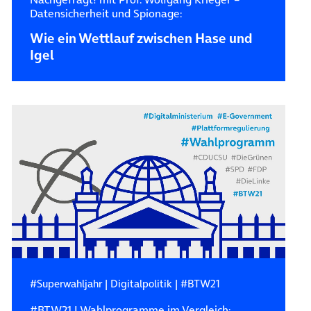
Datensicherheit und Spionage:
Wie ein Wettlauf zwischen Hase und
Igel
#Superwahljahr
|
Digitalpolitik
|
#BTW21
#BTW21 | Wahlprogramme im Vergleich: