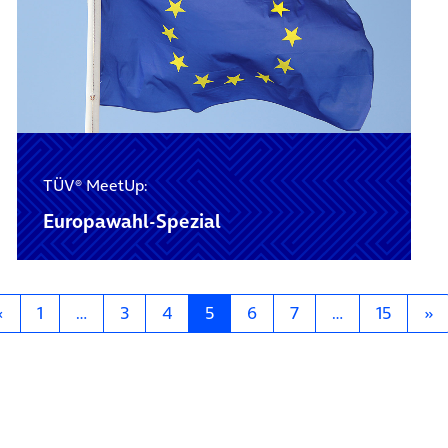
TÜV® MeetUp:
Europawahl-Spezial
Posts navigation
«
1
…
3
4
5
6
7
…
15
»