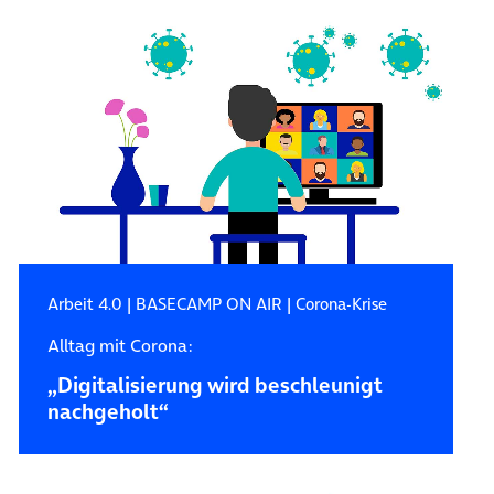
Arbeit 4.0
|
BASECAMP ON AIR
|
Corona-Krise
Alltag mit Corona:
„Digitalisierung wird beschleunigt
nachgeholt“