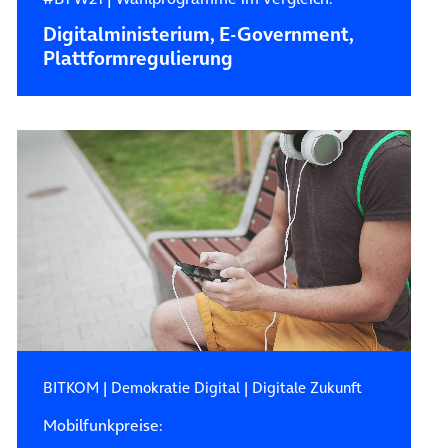
Digitalministerium, E-Government,
Plattformregulierung
BITKOM
|
Demokratie Digital
|
Digitale Zukunft
Mobilfunkpreise: