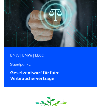
BMJV
|
BMWi
|
EECC
Standpunkt:
Gesetzentwurf für faire
Verbraucherverträge