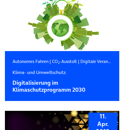
Autonomes Fahren
|
CO
-Ausstoß
|
Digitale Verantwortung
2
Klima- und Umweltschutz:
Digitalisierung im
Klimaschutzprogramm 2030
11.
Apr.