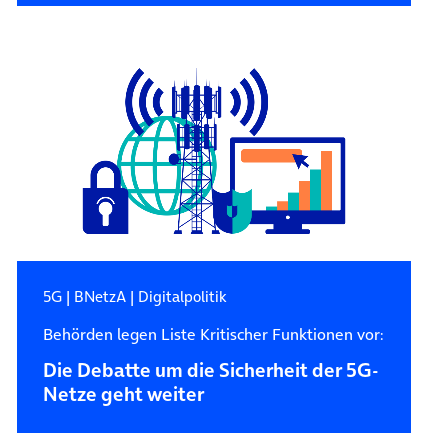
5G
|
BNetzA
|
Digitalpolitik
Behörden legen Liste Kritischer Funktionen vor:
Die Debatte um die Sicherheit der 5G-
Netze geht weiter