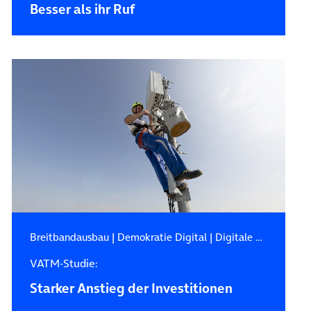
Besser als ihr Ruf
Breitbandausbau
|
Demokratie Digital
|
Digitale Zukunft
VATM-Studie:
Starker Anstieg der Investitionen