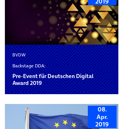
2019
BVDW
Backstage DDA:
Pre-Event für Deutschen Digital
Award 2019
08.
Apr.
2019