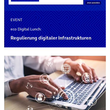
EVENT
eco Digital Lunch:
Regulierung digitaler Infrastrukturen