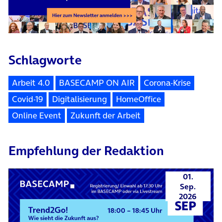
Schlagworte
Arbeit 4.0
BASECAMP ON AIR
Corona-Krise
Covid-19
Digitalisierung
HomeOffice
Online Event
Zukunft der Arbeit
Empfehlung der Redaktion
01.
Sep.
2026