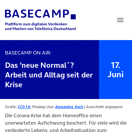
Main Navigation
BASECAMP ON AIR:
17.
Das ’neue Normal´?
Juni
Arbeit und Alltag seit der
Krise
Grafik:
CC0 1.0
, Pixabay User
Alexandra_Koch
| Ausschnitt angepasst
Die Corona-Krise hat dem Homeoffice einen
unerwarteten Aufschwung beschert. Für viele wird die
veränderte Lebens- und Arbeitssituation zum