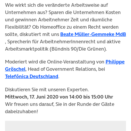
Wie wirkt sich die veränderte Arbeitsweise auf
Unternehmen aus? Sparen die Unternehmen Kosten
und gewinnen Arbeitnehmer Zeit und räumliche
Flexibilität? Ob Homeoffice zu einem Recht werden
sollte, diskutiert mit uns
Beate Müller-Gemmeke MdB
(öffnet in neuem Tab)
, Sprecherin für ArbeitnehmerInnenrecht und aktive
Arbeitsmarktpolitik (Bündnis 90/Die Grünen).
Moderiert wird die Online-Veranstaltung von
Philippe
(öffnet in neuem Tab)
Gröschel
, Head of Government Relations, bei
(öffnet in neuem Tab)
Telefónica Deutschland
.
Diskutieren Sie mit unseren Experten.
Mittwoch, 17. Juni 2020 von 14:00 bis 15:00 Uhr
Wir freuen uns darauf, Sie in der Runde der Gäste
dabeizuhaben!