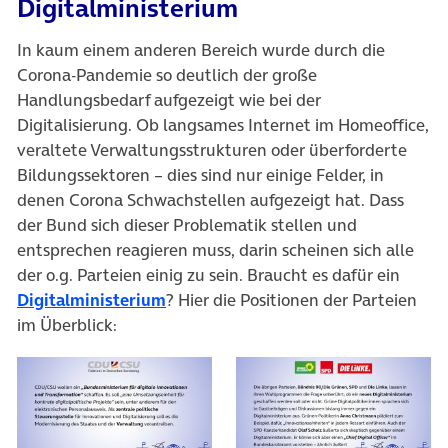
Digitalministerium
In kaum einem anderen Bereich wurde durch die
Corona-Pandemie so deutlich der große
Handlungsbedarf aufgezeigt wie bei der
Digitalisierung. Ob langsames Internet im Homeoffice,
veraltete Verwaltungsstrukturen oder überforderte
Bildungssektoren – dies sind nur einige Felder, in
denen Corona Schwachstellen aufgezeigt hat. Dass
der Bund sich dieser Problematik stellen und
entsprechen reagieren muss, darin scheinen sich alle
der o.g. Parteien einig zu sein. Braucht es dafür ein
(öffnet in neuem Tab)
Digitalministerium
? Hier die Positionen der Parteien
im Überblick: