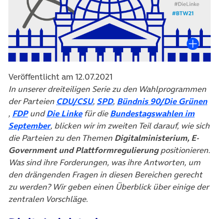
Veröffentlicht am 12.07.2021
In unserer dreiteiligen Serie zu den Wahlprogrammen
(öffnet in neuem Tab)
(öffnet in neuem Tab)
der Parteien
CDU/CSU
,
SPD
,
Bündnis 90/Die Grünen
(öffnet in neuem Tab)
(öffnet in neuem Tab)
(öffnet in neuem Tab)
,
FDP
und
Die Linke
für die
Bundestagswahlen im
(öffnet in neuem Tab)
September
, blicken wir im zweiten Teil darauf, wie sich
die Parteien zu den Themen
Digitalministerium, E-
Government und Plattformregulierung
positionieren.
Was sind ihre Forderungen, was ihre Antworten, um
den drängenden Fragen in diesen Bereichen gerecht
zu werden? Wir geben einen Überblick über einige der
zentralen Vorschläge.