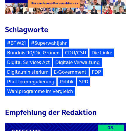
Schlagworte
#BTW21
#Superwahljahr
Bündnis 90/Die Grünen
CDU/CSU
Die Linke
Digital Services Act
Digitale Verwaltung
Digitalministerium
E-Government
FDP
Plattformregulierung
Politik
SPD
Wahlprogramme im Vergleich
Empfehlung der Redaktion
08.