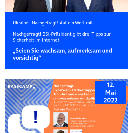
Ukraine
|
Nachgefragt! Auf ein Wort mit…
Nachgefragt! BSI-Präsident gibt drei Tipps zur
Sicherheit im Internet:
„Seien Sie wachsam, aufmerksam und
vorsichtig“
12.
Mai
2022