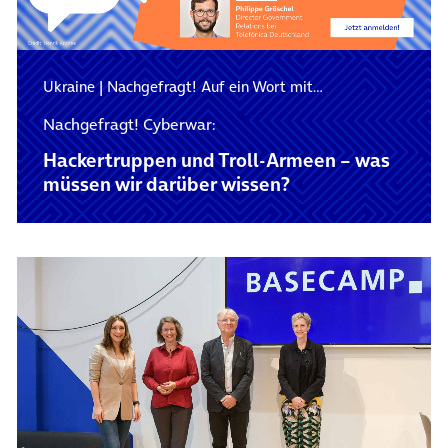
Ukraine
|
Nachgefragt! Auf ein Wort mit…
Nachgefragt! Cyberwar:
Hackertruppen und Troll-Armeen – was
müssen wir darüber wissen?