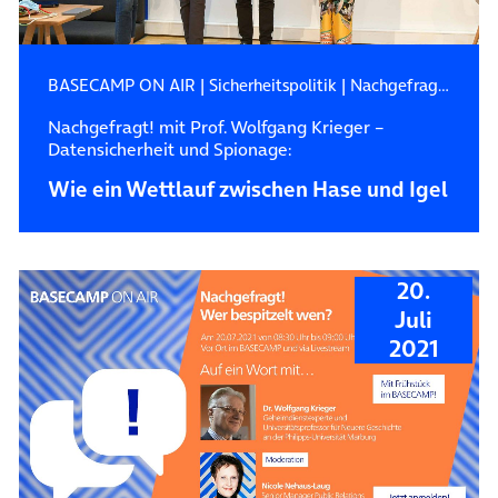
BASECAMP ON AIR
|
Sicherheitspolitik
|
Nachgefragt! Auf ein Wort mit…
Nachgefragt! mit Prof. Wolfgang Krieger –
Datensicherheit und Spionage:
Wie ein Wettlauf zwischen Hase und Igel
20.
Juli
2021