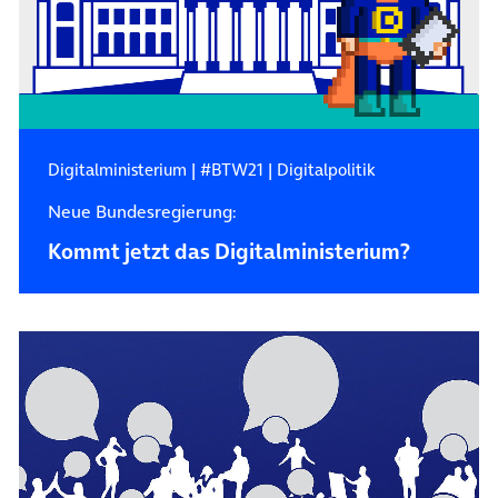
Digitalministerium
|
#BTW21
|
Digitalpolitik
Neue Bundesregierung:
Kommt jetzt das Digitalministerium?