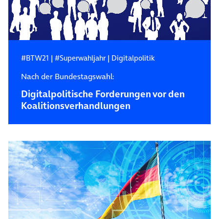
#BTW21
|
#Superwahljahr
|
Digitalpolitik
Nach der Bundestagswahl:
Digitalpolitische Forderungen vor den
Koalitions­verhandlungen