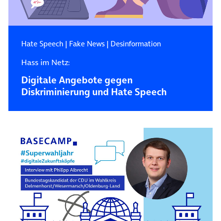
Hate Speech
|
Fake News
|
Desinformation
Hass im Netz:
Digitale Angebote gegen
Diskriminierung und Hate Speech