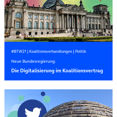
#BTW21
|
Koalitionsverhandlungen
|
Politik
Neue Bundesregierung:
Die Digitalisierung im Koalitionsvertrag