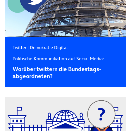
Twitter
|
Demokratie Digital
Politische Kommunikation auf Social Media:
Worüber twittern die Bundestags­
abgeordneten?