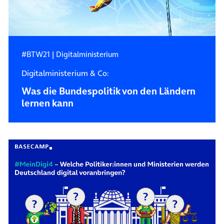
#BTW21
|
Digitalministerium
Digitalministerium & Co:
Was die Bundespolitik von den Ländern
lernen kann