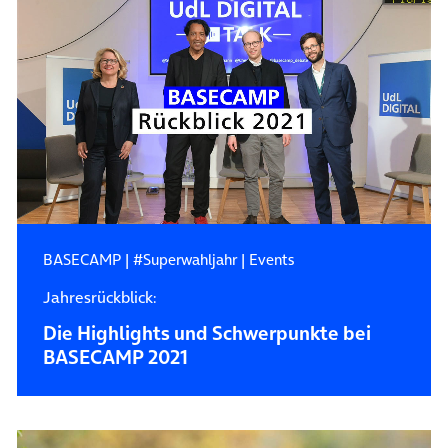
BASECAMP
|
#Superwahljahr
|
Events
Jahresrückblick:
Die Highlights und Schwerpunkte bei
BASECAMP 2021