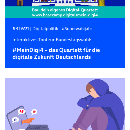
#BTW21
|
Digitalpolitik
|
#Superwahljahr
Interaktives Tool zur Bundestagswahl:
#MeinDigi4 – das Quartett für die
digitale Zukunft Deutschlands