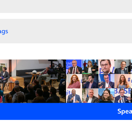
ags
(öffnet in neuem Tab)