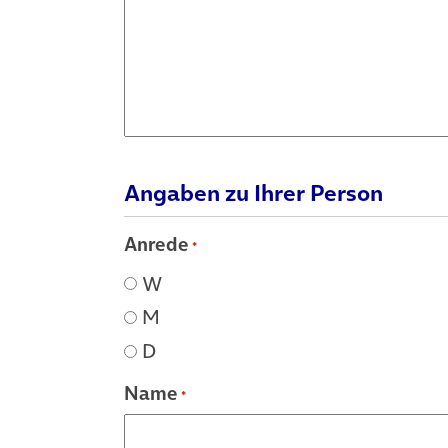
Angaben zu Ihrer Person
Anrede
*
W
M
D
Name
*