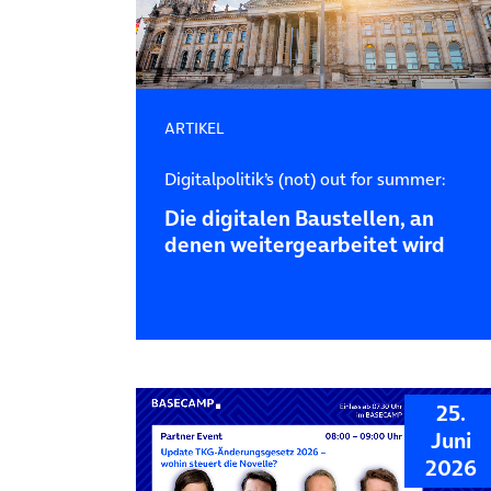
ARTIKEL
Digitalpolitik’s (not) out for summer:
Die digitalen Baustellen, an
denen weitergearbeitet wird
25.
Juni
2026