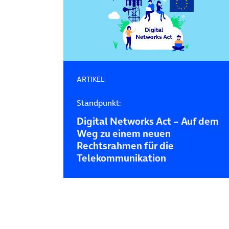
ARTIKEL
Standpunkt:
Digital Networks Act – Auf dem
Weg zu einem neuen
Rechtsrahmen für die
Telekommunikation
Posts navigation