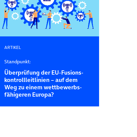
ARTIKEL
Standpunkt:
Überprüfung der EU-Fusions­
kontroll­leitlinien – auf dem
Weg zu einem wettbewerbs­
fähigeren Europa?