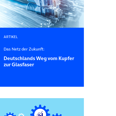
ARTIKEL
Das Netz der Zukunft:
Deutschlands Weg vom Kupfer
zur Glasfaser