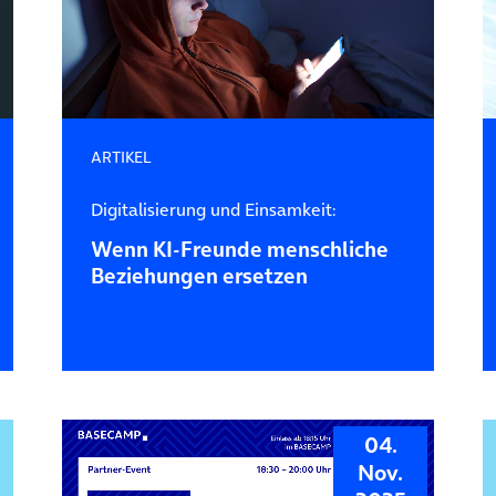
ARTIKEL
Digitalisierung und Einsamkeit:
Wenn KI-Freunde menschliche
Beziehungen ersetzen
04.
Nov.