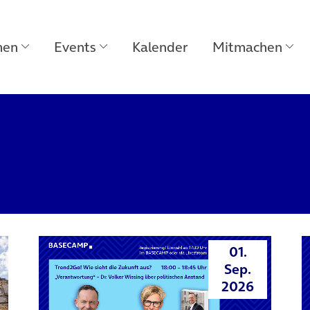
men
Events
Kalender
Mitmachen
01.
Sep.
2026