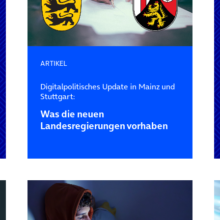
ARTIKEL
Digitalpolitisches Update in Mainz und
Stuttgart:
Was die neuen
Landesregierungen vorhaben