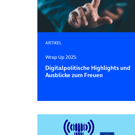
ARTIKEL
Wrap Up 2025:
Digitalpolitische Highlights und
Ausblicke zum Freuen