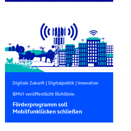
Digitale Zukunft
|
Digitalpolitik
|
Innovation
BMVI veröffentlicht Richtlinie:
Förderprogramm soll
Mobilfunklücken schließen