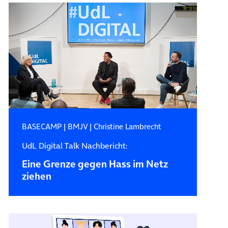
BASECAMP
|
BMJV
|
Christine Lambrecht
UdL Digital Talk Nachbericht:
Eine Grenze gegen Hass im Netz
ziehen