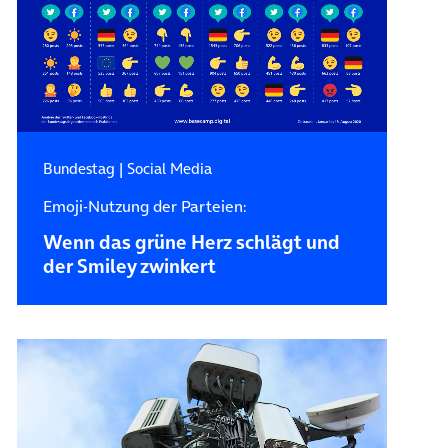
Bundestag
|
Social Media
Emoji-Nutzung der Parteien:
Wenn das grüne Herz schlägt und
der Smiley zwinkert