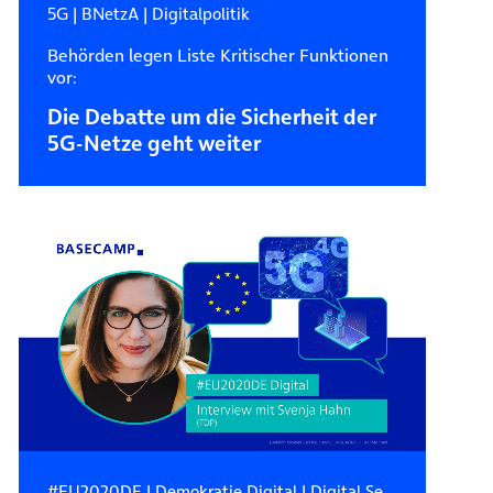
5G
|
BNetzA
|
Digitalpolitik
Behörden legen Liste Kritischer Funktionen
vor:
Die Debatte um die Sicherheit der
5G-Netze geht weiter
#EU2020DE
|
Demokratie Digital
|
Digital Services Act