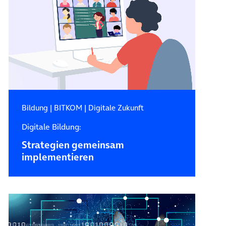
Bildung
|
BITKOM
|
Digitale Zukunft
Digitale Bildung:
Strategien gemeinsam
implementieren