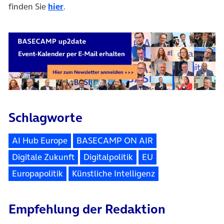
finden Sie
hier
.
Schlagworte
AI Hub Europe
BASECAMP ON AIR
Digitale Zukunft
Digitalpolitik
EU
Europapolitik
Künstliche Intelligenz
Empfehlung der Redaktion