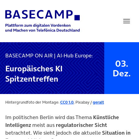
Main Navigation
BASECAMP ON AIR | AI-Hub Europe:
03.
Europäisches KI
Dez.
Spitzentreffen
Hintergrundfoto der Montage:
CC0 1.0
, Pixabay /
geralt
Im politischen Berlin wird das Thema
Künstliche
Intelligenz
meist aus
regulatorischer Sicht
betrachtet. Wie sieht jedoch die aktuelle
Situation in