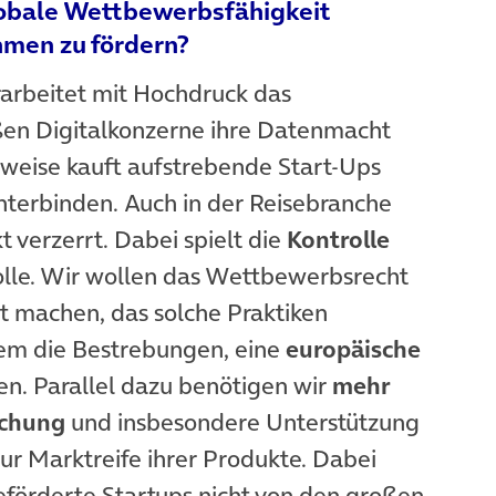
lobale Wettbewerbsfähigkeit
hmen zu fördern?
arbeitet mit Hochdruck das
oßen Digitalkonzerne ihre Datenmacht
weise kauft aufstrebende Start-Ups
terbinden. Auch in der Reisebranche
 verzerrt. Dabei spielt die
Kontrolle
lle. Wir wollen das Wettbewerbsrecht
t machen, das solche Praktiken
em die Bestrebungen, eine
europäische
m Tab)
en. Parallel dazu benötigen wir
mehr
schung
und insbesondere Unterstützung
 Marktreife ihrer Produkte. Dabei
eförderte Startups nicht von den großen