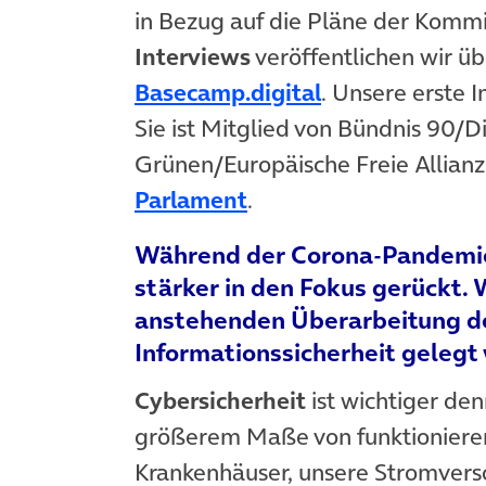
in Bezug auf die Pläne der Komm
Interviews
veröffentlichen wir 
(öffnet in neu
Basecamp.digital
. Unsere erste 
Sie ist Mitglied von Bündnis 90/D
Grünen/Europäische Freie Allianz
(öffnet in neuem Tab)
Parlament
.
Während der Corona-Pandemie 
stärker in den Fokus gerückt.
anstehenden Überarbeitung der
Informationssicherheit gelegt
Cybersicherheit
ist wichtiger de
größerem Maße von funktionieren
Krankenhäuser, unsere Stromver