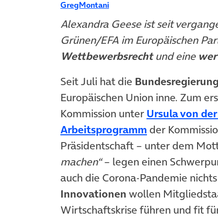
GregMontani
Alexandra Geese ist seit vergan
Grünen/EFA im Europäischen Parlam
Wettbewerbsrecht
und eine
wer
Seit Juli hat die
Bundesregierun
Europäischen Union inne. Zum er
Kommission unter
Ursula von der
(öffnet in neu
Arbeitsprogramm
der Kommissio
Präsidentschaft – unter dem Mot
machen“
– legen einen Schwerpunk
auch die Corona-Pandemie nichts
Innovationen
wollen Mitgliedsta
Wirtschaftskrise führen und fit 