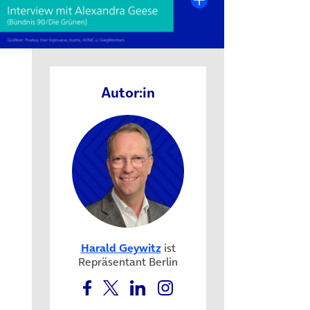
Autor:in
n neuem Tab)
Harald Geywitz
ist
Repräsentant Berlin