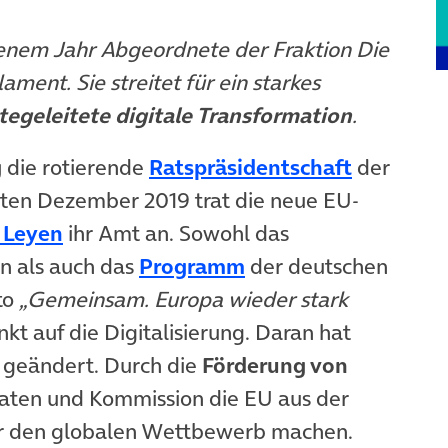
genem Jahr Abgeordnete der Fraktion Die
ent. Sie streitet für ein starkes
tegeleitete digitale Transformation
.
(öffnet i
g
die rotierende
Ratspräsidentschaft
der
sten Dezember 2019 trat die neue EU-
(öffnet in neuem Tab)
 Leyen
ihr Amt an. Sowohl das
em Tab)
n als auch das
Programm
der deutschen
to
„Gemeinsam. Europa wieder stark
t auf die Digitalisierung. Daran hat
 geändert. Durch die
Förderung von
aten und Kommission die EU aus der
für den globalen Wettbewerb machen.