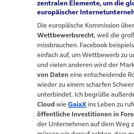
zentralen Elemente, um die g
europäischer Internetunterne
Die europäische Kommission über
Wettbewerbsrecht
, weil die gr
missbrauchen. Facebook beispiels
einfach auf, um Wettbewerb zu un
und vielen anderen wird der Markt
von Daten
eine entscheidende Ro
wieder zu einem scharfen Schwer
unterbindet. Ich begrüße außerd
(öffnet in neue
Cloud
wie
GaiaX
ins Leben zu ruf
öffentliche Investitionen in For
der Unternehmen auf dem Weg zur
müssen wir darauf achten, dass g