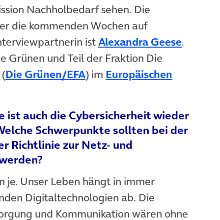
ission Nachholbedarf sehen. Die
über die kommenden Wochen auf
em Tab)
(öffnet
Interviewpartnerin ist
Alexandra Geese
.
ie Grünen und Teil der Fraktion Die
(öffnet in neuem Tab)
 (
Die Grünen/EFA
) im
Europäischen
ist auch die Cybersicherheit wieder
 Welche Schwerpunkte sollten bei der
 Richtlinie zur Netz- und
 werden?
nn je. Unser Leben hängt in immer
den Digitaltechnologien ab. Die
sorgung und Kommunikation wären ohne