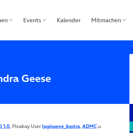
men
Events
Kalender
Mitmachen
andra Geese
0 1.0
, Pixabay User
loginueve_ilustra
,
ADMC
u.