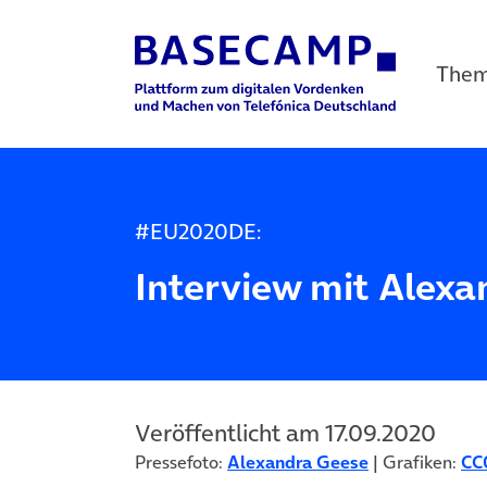
The
Main Navigation
#EU2020DE:
Interview mit Alex
Veröffentlicht am 17.09.2020
Pressefoto:
Alexandra Geese
| Grafiken:
CC