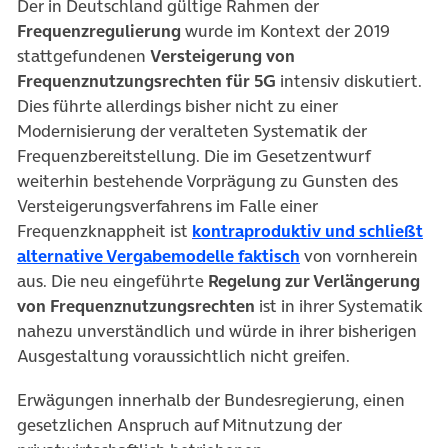
Der in Deutschland gültige Rahmen der
Frequenzregulierung
wurde im Kontext der 2019
stattgefundenen
Versteigerung von
Frequenznutzungsrechten für 5G
intensiv diskutiert.
Dies führte allerdings bisher nicht zu einer
Modernisierung der veralteten Systematik der
Frequenzbereitstellung. Die im Gesetzentwurf
weiterhin bestehende Vorprägung zu Gunsten des
Versteigerungsverfahrens im Falle einer
Frequenzknappheit ist
kontraproduktiv und schließt
(öffnet in neuem T
alternative Vergabemodelle faktisch
von vornherein
aus. Die neu eingeführte
Regelung zur Verlängerung
von Frequenznutzungsrechten
ist in ihrer Systematik
nahezu unverständlich und würde in ihrer bisherigen
Ausgestaltung voraussichtlich nicht greifen.
Erwägungen innerhalb der Bundesregierung, einen
gesetzlichen Anspruch auf Mitnutzung der