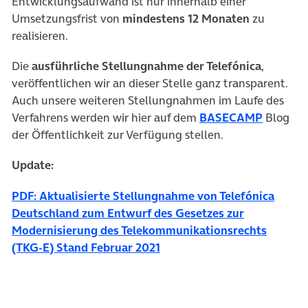
Entwicklungsaufwand ist nur innerhalb einer
Umsetzungsfrist von
mindestens 12 Monaten
zu
realisieren.
Die
ausführliche Stellungnahme der Telefónica
,
veröffentlichen wir an dieser Stelle ganz transparent.
Auch unsere weiteren Stellungnahmen im Laufe des
(öffnet 
Verfahrens werden wir hier auf dem
BASECAMP
Blog
der Öffentlichkeit zur Verfügung stellen.
Update:
PDF: Aktualisierte Stellungnahme von Telefónica
Deutschland zum Entwurf des Gesetzes zur
Modernisierung des Telekommunikationsrechts
(öffnet in neuem Tab)
(TKG-E) Stand Februar 2021