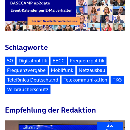
Schlagworte
5G
Digitalpolitik
EECC
Frequenzpolitik
Frequenzvergabe
Mobilfunk
Netzausbau
Telefónica Deutschland
Telekommunikation
TKG
Verbraucherschutz
Empfehlung der Redaktion
25.