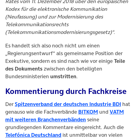
Rates vom 11. Dezember 2018 über den europäischen
Kodex für die elektronische Kommunikation
(Neufassung) und zur Modernisierung des
Telekommunikationsrechts
(Telekommunikationsmodernisierungsgesetz)“.
Es handelt sich also noch nicht um einen
„Regierungsentwurf“ als gemeinsame Position der
Exekutive, sondern es sind nach wie vor einige
Teile
des Dokuments
zwischen den beteiligten
Bundesministerien
umstritten
.
Kommentierung durch Fachkreise
(öffnet
Der
Spitzenverband der deutschen Industrie BDI
hat
(öffnet in neuem
genauso wie die Fachverbände
BITKOM
und
VATM
(öffnet in neuem Tab)
mit weiteren Branchenverbänden
seine
grundlegenden Kommentare eingereicht. Auch die
(öffnet in neuem Tab)
Telefónica Deutschland
ist unmittelbar von vielen