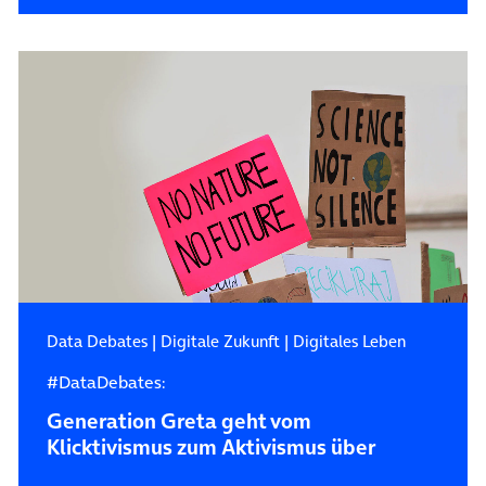
Data Debates
|
Digitale Zukunft
|
Digitales Leben
#DataDebates:
Generation Greta geht vom
Klicktivismus zum Aktivismus über