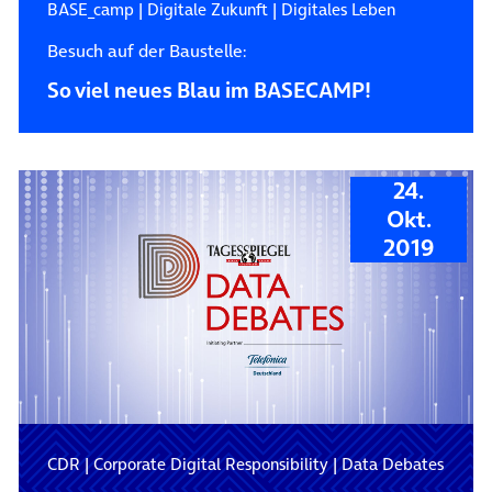
BASE_camp
|
Digitale Zukunft
|
Digitales Leben
Besuch auf der Baustelle:
So viel neues Blau im BASECAMP!
24.
Okt.
2019
CDR
|
Corporate Digital Responsibility
|
Data Debates