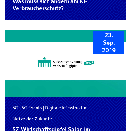
Was muss sich ändern am KI-
Verbraucherschutz?
23.
Sep.
2019
5G
|
5G Events
|
Digitale Infrastruktur
Netze der Zukunft:
SZ-Wirtschaftsgipfel Salon im