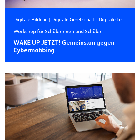
Digitale Bildung
|
Digitale Gesellschaft
|
Digitale Teilhabe
Workshop für Schülerinnen und Schüler:
WAKE UP JETZT! Gemeinsam gegen
Cybermobbing