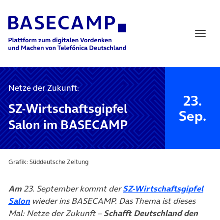
Main Navigation
Netze der Zukunft:
23.
SZ-Wirtschaftsgipfel
Sep.
Salon im BASECAMP
Grafik: Süddeutsche Zeitung
Am
23. September kommt der
SZ-Wirtschaftsgipfel
(öffnet in neuem Tab)
Salon
wieder ins BASECAMP. Das Thema ist dieses
Mal: Netze der Zukunft –
Schafft Deutschland den