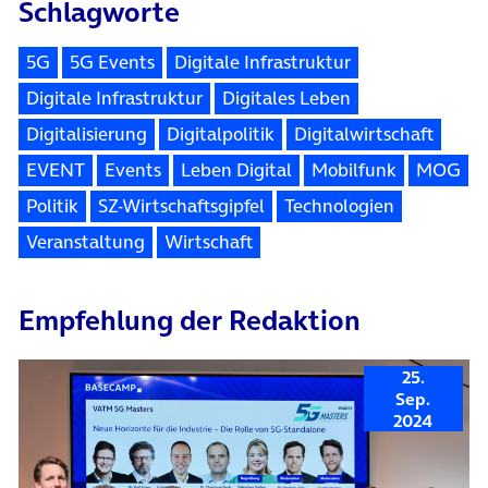
Schlagworte
5G
5G Events
Digitale Infrastruktur
Digitale Infrastruktur
Digitales Leben
Digitalisierung
Digitalpolitik
Digitalwirtschaft
EVENT
Events
Leben Digital
Mobilfunk
MOG
Politik
SZ-Wirtschaftsgipfel
Technologien
Veranstaltung
Wirtschaft
Empfehlung der Redaktion
25.
Sep.
2024