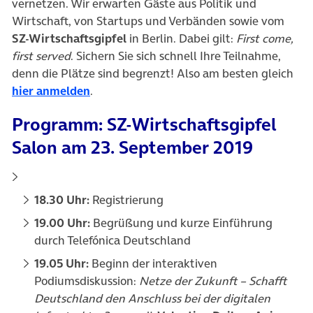
vernetzen. Wir erwarten Gäste aus Politik und
Wirtschaft, von Startups und Verbänden sowie vom
SZ-Wirtschaftsgipfel
in Berlin. Dabei gilt:
First come,
first served
. Sichern Sie sich schnell Ihre Teilnahme,
denn die Plätze sind begrenzt! Also am besten gleich
(öffnet in neuem Tab)
hier anmelden
.
Programm: SZ-Wirtschaftsgipfel
Salon am 23. September 2019
18.30 Uhr:
Registrierung
19.00 Uhr:
Begrüßung und kurze Einführung
durch Telefónica Deutschland
19.05 Uhr:
Beginn der interaktiven
Podiumsdiskussion:
Netze der Zukunft – Schafft
Deutschland den Anschluss bei der digitalen