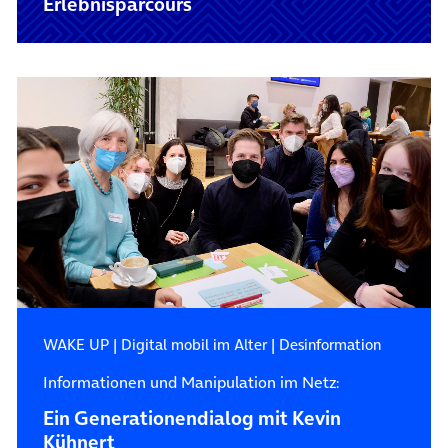
Erlebnisparcours
WAKE UP
|
Digital mobil im Alter
|
Desinformation
Informationen und Manipulation im Netz:
Ein Generationendialog mit Kevin
Kühnert