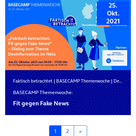
25.
Okt.
2021
Faktisch betrachtet
|
BASECAMP Themenwoche
|
Desinformation
BASECAMP Themenwoche:
Fit gegen Fake News
Posts navigation
1
2
»