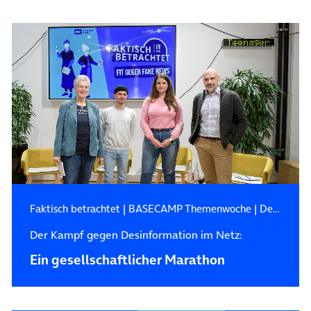
Faktisch betrachtet
|
BASECAMP Themenwoche
|
Desinformation
Der Kampf gegen Desinformation im Netz:
Ein gesellschaftlicher Marathon