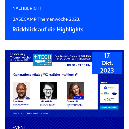
NACHBERICHT
BASECAMP Themenwoche 2023:
Rückblick auf die Highlights
17.
Okt.
2023
EVENT