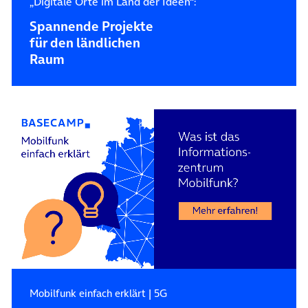
„Digitale Orte im Land der Ideen“:
Spannende Projekte
für den ländlichen
Raum
Mobilfunk einfach erklärt
|
5G