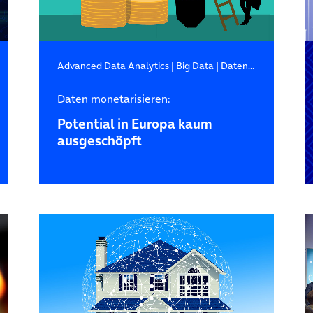
Advanced Data Analytics
|
Big Data
|
Datenanalyse
Daten monetarisieren:
Potential in Europa kaum
ausgeschöpft