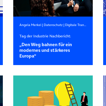
Angela Merkel
|
Datenschutz
|
Digitale Transformation
Tag der Industrie Nachbericht:
„Den Weg bahnen für ein
modernes und stärkeres
Europa“