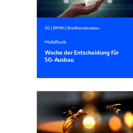
5G
|
BMWi
|
Breitbandausbau
Mobilfunk:
Woche der Entscheidung für
5G-Ausbau