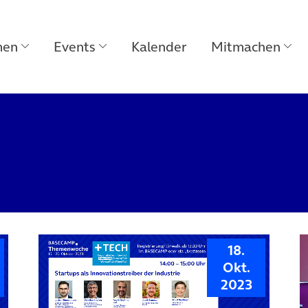
men
Events
Kalender
Mitmachen
18.
Okt.
2023