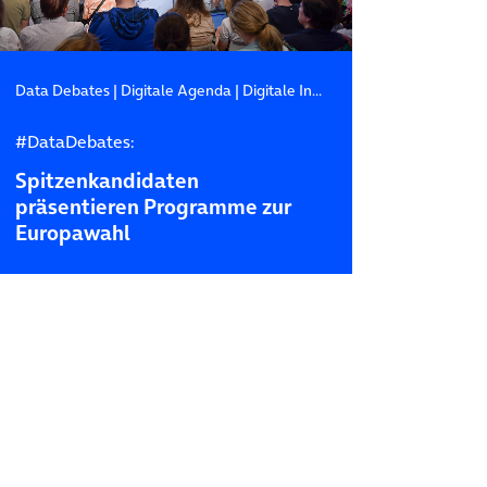
Data Debates
|
Digitale Agenda
|
Digitale Infrastruktur
#DataDebates:
Spitzenkandidaten
präsentieren Programme zur
Europawahl