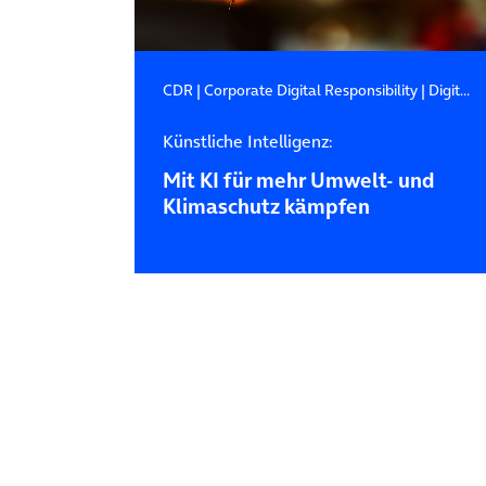
CDR
|
Corporate Digital Responsibility
|
Digitale Nachhaltigkeit
Künstliche Intelligenz:
Mit KI für mehr Umwelt- und
Klimaschutz kämpfen
Posts navigation