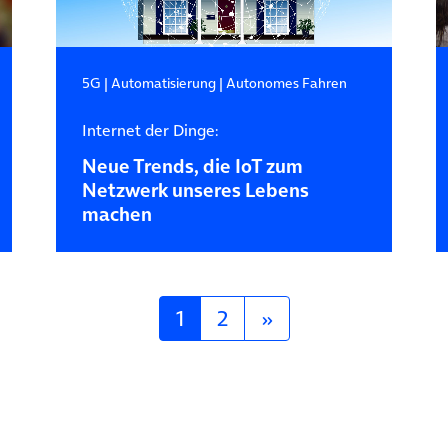
5G
|
Automatisierung
|
Autonomes Fahren
Internet der Dinge:
Neue Trends, die IoT zum
Netzwerk unseres Lebens
machen
1
2
»