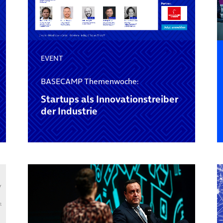
EVENT
BASECAMP Themenwoche:
Startups als Innovationstreiber
der Industrie