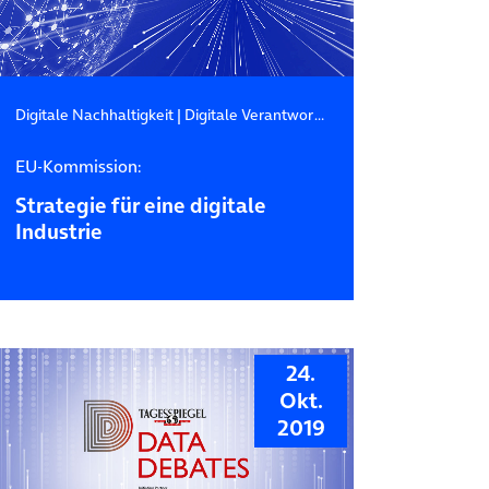
Digitale Nachhaltigkeit
|
Digitale Verantwortung
|
Digitaler Binnenma
EU-Kommission:
Strategie für eine digitale
Industrie
24.
Okt.
2019