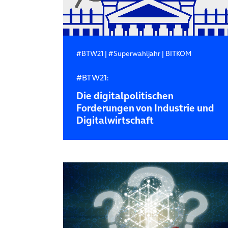
#BTW21
|
#Superwahljahr
|
BITKOM
#BTW21:
Die digitalpolitischen
Forderungen von Industrie und
Digitalwirtschaft