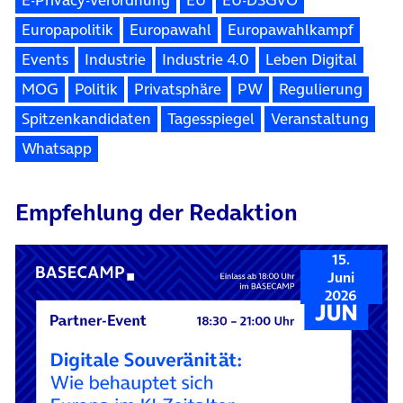
Europapolitik
Europawahl
Europawahlkampf
Events
Industrie
Industrie 4.0
Leben Digital
MOG
Politik
Privatsphäre
PW
Regulierung
Spitzenkandidaten
Tagesspiegel
Veranstaltung
Whatsapp
Empfehlung der Redaktion
15.
Juni
2026