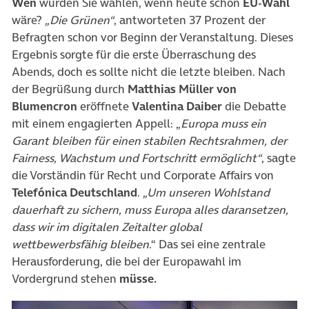
Wen
würden Sie wählen, wenn heute schon
EU-Wahl
wäre?
„Die Grünen“
, antworteten 37 Prozent der
Befragten schon vor Beginn der Veranstaltung. Dieses
Ergebnis sorgte für die erste Überraschung des
Abends, doch es sollte nicht die letzte bleiben. Nach
der Begrüßung durch
Matthias Müller von
Blumencron
eröffnete
Valentina Daiber
die Debatte
mit einem engagierten Appell: „
Europa muss ein
Garant bleiben für einen stabilen Rechtsrahmen, der
Fairness, Wachstum und Fortschritt ermöglicht“
, sagte
die Vorständin für Recht und Corporate Affairs von
Telefónica Deutschland
.
„Um unseren Wohlstand
dauerhaft zu sichern, muss Europa alles daransetzen,
dass wir im digitalen Zeitalter global
wettbewerbsfähig bleiben
.“ Das sei eine zentrale
Herausforderung, die bei der Europawahl im
Vordergrund stehen
müsse.