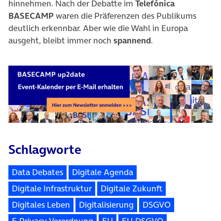
hinnehmen. Nach der Debatte im
Telefónica
BASECAMP
waren die Präferenzen des Publikums
deutlich erkennbar. Aber wie die Wahl in Europa
ausgeht, bleibt immer noch
spannend
.
Schlagworte
Data Debates
Digitale Agenda
Digitale Infrastruktur
Digitale Zukunft
Digitales Leben
Digitalisierung
DSGVO
E-Privacy-Verordnung
EU
EU-DSGVO