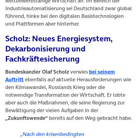
wettbewerbsfähige Wirtschaft an. Im Bereich der
Industrieautomatisierung sei Deutschland zwar global
führend, hinke bei den digitalen Basistechnologien
und Plattformen aber hinterher.
Scholz: Neues Energiesystem,
Dekarbonisierung und
Fachkräftesicherung
Bundeskanzler Olaf Scholz
verwies
bei seinem
(öffnet in neuem Tab)
Auftritt
ebenfalls auf aktuelle Herausforderungen wie
den Klimawandel, Russlands Krieg oder die
notwendige Transformation der Wirtschaft. Er lobte
aber auch die Maßnahmen, die seine Regierung zur
Bewältigung der vielen Aufgaben in der
„Zukunftswende“
bereits auf den Weg gebracht habe.
„Nach den krisenbedingten