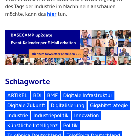
des Tags der Industrie im Nachhinein anschauen
(öffnet in neuem Tab)
möchte, kann das
hier
tun.
Schlagworte
ARTIKEL
BDI
BMF
Digitale Infrastruktur
Digitale Zukunft
Digitalisierung
Gigabitstrategie
Industrie
Industriepolitik
Innovation
Künstliche Intelligenz
Politik
Telefónica Deutschland
Telefónica Deutschland