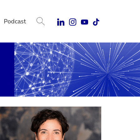
Podcast