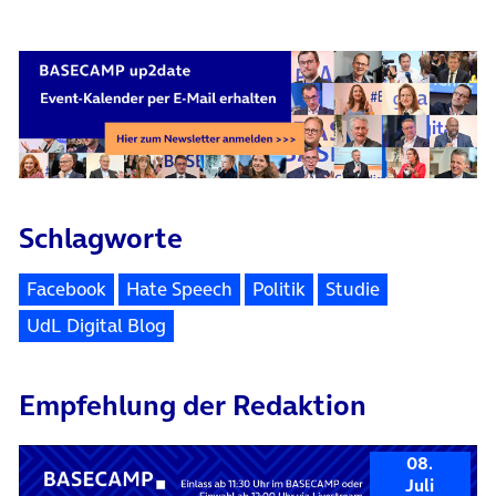
Schlagworte
Facebook
Hate Speech
Politik
Studie
UdL Digital Blog
Empfehlung der Redaktion
08.
Juli