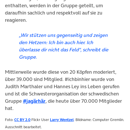
enthalten, werden in der Gruppe geteilt, um
daraufhin sachlich und respektvoll auf sie zu
reagieren.
„Wir stützen uns gegenseitig und zeigen
den Hetzern: Ich bin auch hier. Ich
überlasse dir nicht das Feld“, schreibt die
Gruppe.
Mittlerweile wurde diese von 20 Köpfen moderiert,
über 39.000 sind Mitglied. #ichbinhier wurde von
Judith Marthaler und Hannes Ley ins Leben gerufen
und ist die Schwesterorganisation der schwedischen
(öffnet in neuem Tab)
Gruppe
#jagärhär
, die heute über 70.000 Mitglieder
hat.
(öffnet in neuem Tab)
(öffnet in neuem Tab)
Foto:
CC BY 2.0
Flickr User
Larry Wentzel
. Bildname: Computer Gremlin.
Ausschnitt bearbeitet.