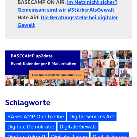
BASECAMP ON AIR:
Im Netz nicht sicher?
Gemeinsam sind wir #StärkerAlsGewalt
Hate Aid:
Die Beratungsstelle bei digitaler
(öffnet in neuem Tab)
Gewalt
Schlagworte
BASECAMP One-to-One
Digital Services Act
Digitale Demokratie
Digitale Gewalt
Digitale Zukunft
Digitales Leben
Digitalisierung