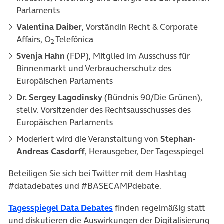
Parlaments
Valentina Daiber
, Vorständin Recht & Corporate
Affairs, O
Telefónica
2
Svenja Hahn
(FDP), Mitglied im Ausschuss für
Binnenmarkt und Verbraucherschutz des
Europäischen Parlaments
Dr. Sergey Lagodinsky
(Bündnis 90/Die Grünen),
stellv. Vorsitzender des Rechtsausschusses des
Europäischen Parlaments
Moderiert wird die Veranstaltung von
Stephan-
Andreas Casdorff
, Herausgeber, Der Tagesspiegel
Beteiligen Sie sich bei Twitter mit dem Hashtag
#datadebates und #BASECAMPdebate.
(öffnet in neuem Tab)
Tagesspiegel Data Debates
finden regelmäßig statt
und diskutieren die Auswirkungen der Digitalisierung