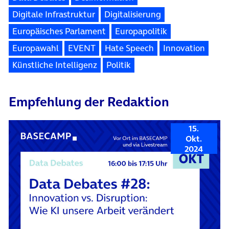
Digitale Infrastruktur
Digitalisierung
Europäisches Parlament
Europapolitik
Europawahl
EVENT
Hate Speech
Innovation
Künstliche Intelligenz
Politik
Empfehlung der Redaktion
15.
Okt.
2024