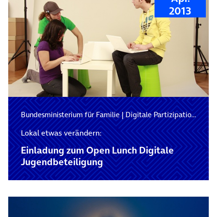
2013
Bundesministerium für Familie
|
Digitale Partizipation
|
Parti
Lokal etwas verändern:
Einladung zum Open Lunch Digitale
Jugendbeteiligung