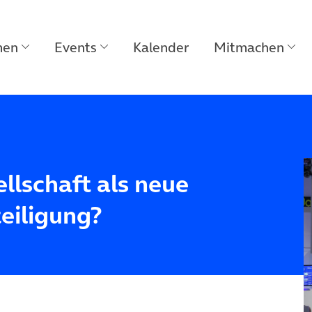
men
Events
Kalender
Mitmachen
ellschaft als neue
teiligung?