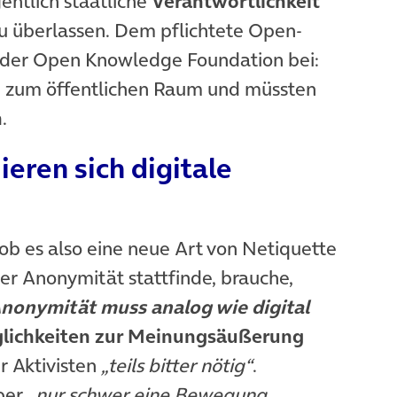
gentlich staatliche
Verantwortlichkeit
u überlassen. Dem pflichtete Open-
n der Open Knowledge Foundation bei:
n zum öffentlichen Raum und müssten
n
.
eren sich digitale
 ob es also eine neue Art von Netiquette
der Anonymität stattfinde, brauche,
nonymität muss analog wie digital
lichkeiten zur Meinungsäußerung
r Aktivisten
„teils bitter nötig“
.
aber
„nur schwer eine Bewegung