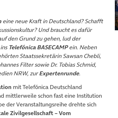
n
eine neue Kraft in Deutschland? Schafft
kussionskultur? Und braucht es dafür
uf den Grund zu gehen, lud der
ins
Telefónica BASECAMP
ein. Neben
hörten Staatssekretärin Sawsan Chebli,
ohannes Filter sowie Dr. Tobias Schmid,
Medien NRW, zur
Expertenrunde
.
ation
mit Telefónica Deutschland
d mittlerweile schon fast eine Institution
e der Veranstaltungsreihe drehte sich
tale Zivilgesellschaft – Vom