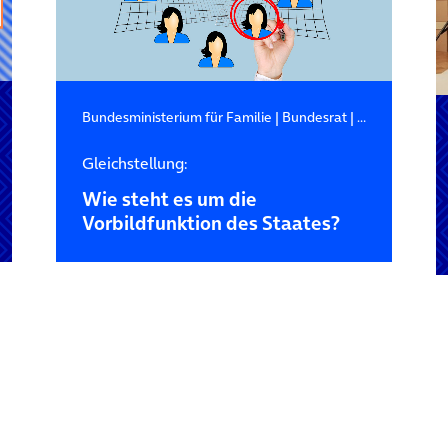
Bundesministerium für Familie
|
Bundesrat
|
Bundestag
Gleichstellung:
Wie steht es um die
Vorbildfunktion des Staates?