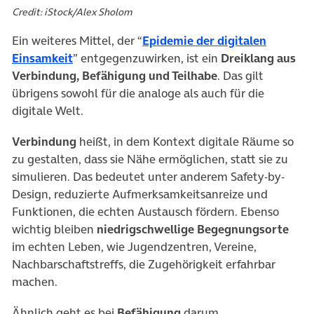
Credit: iStock/Alex Sholom
Ein weiteres Mittel, der “
Epidemie der digitalen
(öffnet in neuem Tab)
Einsamkeit
” entgegenzuwirken, ist ein
Dreiklang aus
Verbindung, Befähigung und Teilhabe
. Das gilt
übrigens sowohl für die analoge als auch für die
digitale Welt.
Verbindung
heißt, in dem Kontext digitale Räume so
zu gestalten, dass sie Nähe ermöglichen, statt sie zu
simulieren. Das bedeutet unter anderem Safety-by-
Design, reduzierte Aufmerksamkeitsanreize und
Funktionen, die echten Austausch fördern. Ebenso
wichtig bleiben
niedrigschwellige Begegnungsorte
im echten Leben, wie Jugendzentren, Vereine,
Nachbarschaftstreffs, die Zugehörigkeit erfahrbar
machen.
Ähnlich geht es bei
Befähigung
darum,