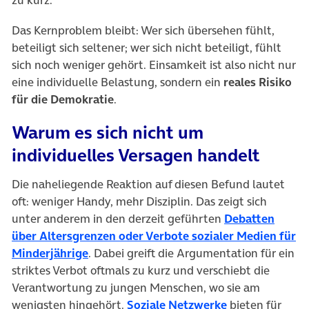
Das Kernproblem bleibt: Wer sich übersehen fühlt,
beteiligt sich seltener; wer sich nicht beteiligt, fühlt
sich noch weniger gehört. Einsamkeit ist also nicht nur
eine individuelle Belastung, sondern ein
reales Risiko
für die Demokratie
.
Warum es sich nicht um
individuelles Versagen handelt
Die naheliegende Reaktion auf diesen Befund lautet
oft: weniger Handy, mehr Disziplin. Das zeigt sich
unter anderem in den derzeit geführten
Debatten
über Altersgrenzen oder Verbote sozialer Medien für
(öffnet in neuem Tab)
Minderjährige
. Dabei greift die Argumentation für ein
striktes Verbot oftmals zu kurz und verschiebt die
Verantwortung zu jungen Menschen, wo sie am
(öffnet in neue
wenigsten hingehört.
Soziale Netzwerke
bieten für