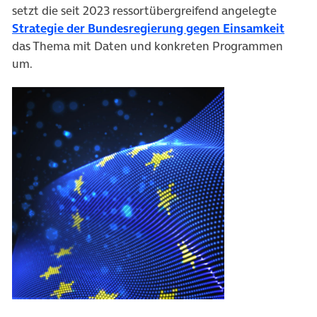
setzt die seit 2023 ressortübergreifend angelegte
(öffn
Strategie der Bundesregierung gegen Einsamkeit
das Thema mit Daten und konkreten Programmen
um.