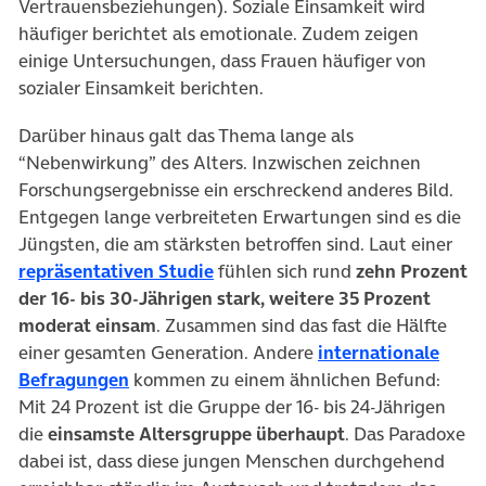
Vertrauensbeziehungen). Soziale Einsamkeit wird
häufiger berichtet als emotionale. Zudem zeigen
einige Untersuchungen, dass Frauen häufiger von
sozialer Einsamkeit berichten.
Darüber hinaus galt das Thema lange als
“Nebenwirkung” des Alters. Inzwischen zeichnen
Forschungsergebnisse ein erschreckend anderes Bild.
Entgegen lange verbreiteten Erwartungen sind es die
Jüngsten, die am stärksten betroffen sind. Laut einer
(öffnet in neuem Tab)
repräsentativen Studie
fühlen sich rund
zehn Prozent
der 16- bis 30-Jährigen stark, weitere 35 Prozent
moderat einsam
. Zusammen sind das fast die Hälfte
einer gesamten Generation. Andere
internationale
(öffnet in neuem Tab)
Befragungen
kommen zu einem ähnlichen Befund:
Mit 24 Prozent ist die Gruppe der 16- bis 24-Jährigen
die
einsamste Altersgruppe überhaupt
. Das Paradoxe
dabei ist, dass diese jungen Menschen durchgehend