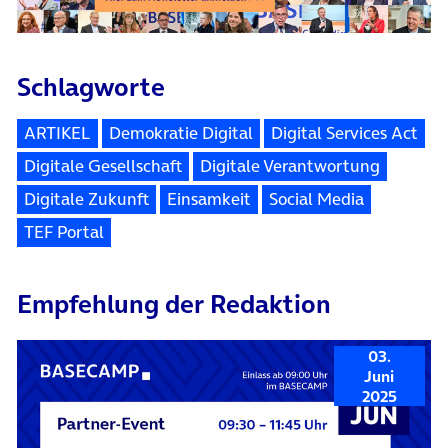
Schlagworte
ARTIKEL
Demokratie Digital
Digital Services Act
Digitale Gesellschaft
Digitale Verantwortung
Digitale Zukunft
Einsamkeit
Social Media
TEF Portal
Empfehlung der Redaktion
03.
Juni
2025