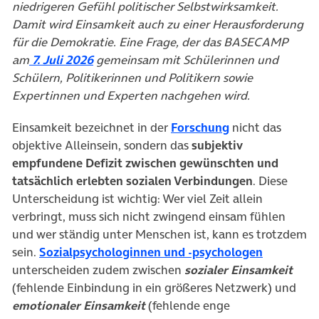
niedrigeren Gefühl politischer Selbstwirksamkeit.
Damit wird Einsamkeit auch zu einer Herausforderung
für die Demokratie. Eine Frage, der das BASECAMP
am
7. Juli 2026
gemeinsam mit Schülerinnen und
Schülern, Politikerinnen und Politikern sowie
Expertinnen und Experten nachgehen wird.
(öffnet in neue
Einsamkeit bezeichnet in der
Forschung
nicht das
objektive Alleinsein, sondern das
subjektiv
empfundene Defizit zwischen gewünschten und
tatsächlich erlebten sozialen Verbindungen
. Diese
Unterscheidung ist wichtig: Wer viel Zeit allein
verbringt, muss sich nicht zwingend einsam fühlen
und wer ständig unter Menschen ist, kann es trotzdem
(öffnet in
sein.
Sozialpsychologinnen und -psychologen
unterscheiden zudem zwischen
sozialer Einsamkeit
(fehlende Einbindung in ein größeres Netzwerk) und
emotionaler Einsamkeit
(fehlende enge