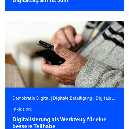
Digitaltag am 18. Juni
Demokratie Digital
|
Digitale Beteiligung
|
Digitale Teilhabe
Inklusion:
Digitalisierung als Werkzeug für eine
bessere Teilhabe