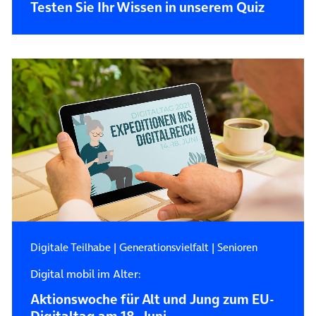
Testen Sie Ihr Wissen in unserem Quiz
Digitale Teilhabe
|
Generationsvielfalt
|
Senioren
Digital mobil im Alter:
Aktionswoche für Alt und Jung zum EU-