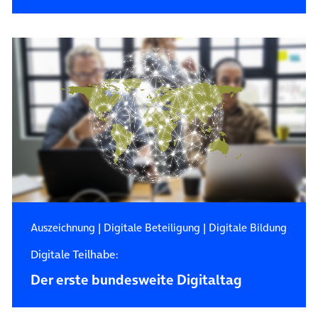
Auszeichnung
|
Digitale Beteiligung
|
Digitale Bildung
Digitale Teilhabe:
Der erste bundesweite Digitaltag