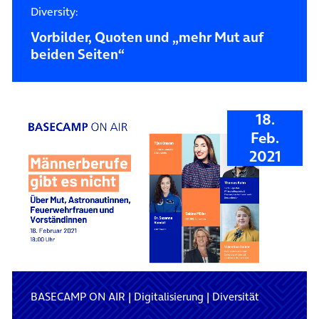
Diversity:
Vorbilder, Quoten und „mehr Mut auf
beiden Seiten“
18.
Feb.
2021
BASECAMP ON AIR
|
Digitalisierung
|
Diversität