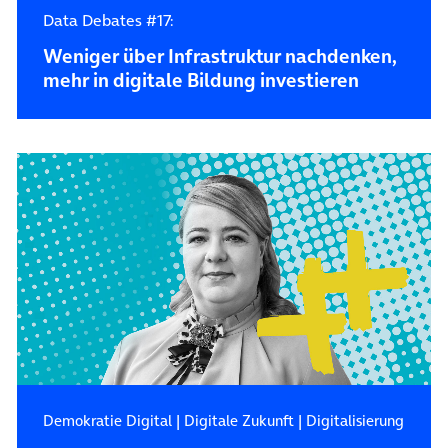
Data Debates #17:
Weniger über Infrastruktur nachdenken,
mehr in digitale Bildung investieren
Demokratie Digital
|
Digitale Zukunft
|
Digitalisierung