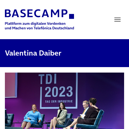
Main Navigation
Valentina Daiber