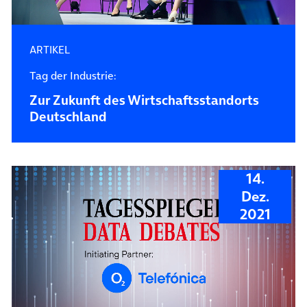
ARTIKEL
Tag der Industrie:
Zur Zukunft des Wirtschaftsstandorts
Deutschland
14.
Dez.
2021