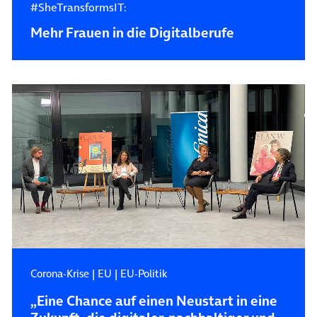
#SheTransformsIT:
Mehr Frauen in die Digitalberufe
Corona-Krise
|
EU
|
EU-Politik
„Eine Chance auf einen Neustart in eine