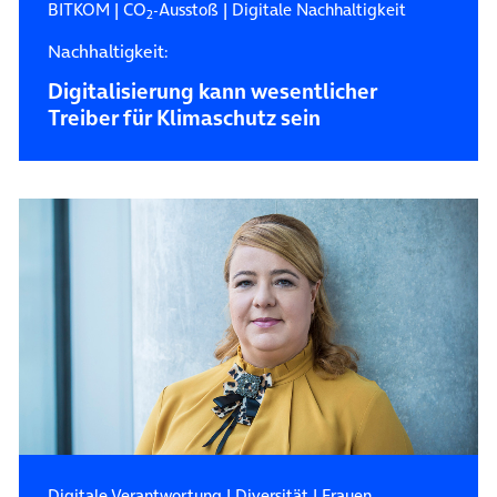
BITKOM
|
CO
-Ausstoß
|
Digitale Nachhaltigkeit
2
Nachhaltigkeit:
Digitalisierung kann wesentlicher
Treiber für Klimaschutz sein
Digitale Verantwortung
|
Diversität
|
Frauen