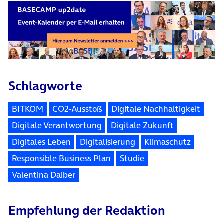
Schlagworte
BITKOM
CO2-Ausstoß
Digitale Nachhaltigkeit
Digitale Verantwortung
Digitale Zukunft
Digitales Leben
Digitalisierung
Klimaschutz
Responsible Business Plan
Studie
Valentina Daiber
Empfehlung der Redaktion