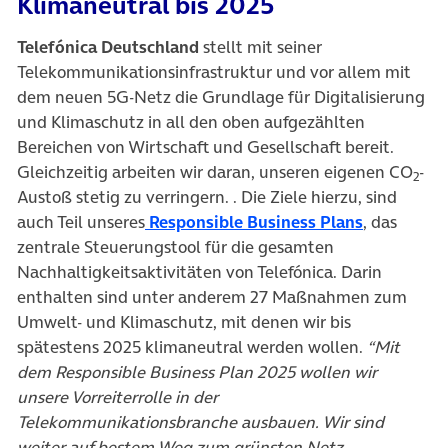
Klimaneutral bis 2025
Telefónica Deutschland
stellt mit seiner
Telekommunikationsinfrastruktur und vor allem mit
dem neuen 5G-Netz die Grundlage für Digitalisierung
und Klimaschutz in all den oben aufgezählten
Bereichen von Wirtschaft und Gesellschaft bereit.
Gleichzeitig arbeiten wir daran, unseren eigenen CO
-
2
Austoß stetig zu verringern. . Die Ziele hierzu, sind
(öffnet in
auch Teil unseres
Responsible Business Plans
, das
zentrale Steuerungstool für die gesamten
Nachhaltigkeitsaktivitäten von Telefónica. Darin
enthalten sind unter anderem 27 Maßnahmen zum
Umwelt- und Klimaschutz, mit denen wir bis
spätestens 2025 klimaneutral werden wollen.
“Mit
dem Responsible Business Plan 2025 wollen wir
unsere Vorreiterrolle in der
Telekommunikationsbranche ausbauen. Wir sind
weiter auf bestem Weg zum grünsten Netz