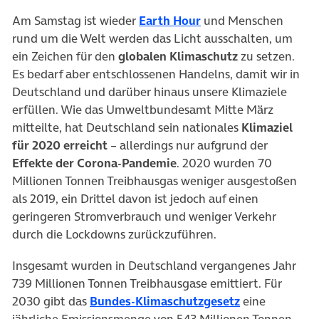
(öffnet in neuem Tab)
Am Samstag ist wieder
Earth Hour
und Menschen
rund um die Welt werden das Licht ausschalten, um
ein Zeichen für den
globalen Klimaschutz
zu setzen.
Es bedarf aber entschlossenen Handelns, damit wir in
Deutschland und darüber hinaus unsere Klimaziele
erfüllen. Wie das Umweltbundesamt Mitte März
mitteilte, hat Deutschland sein nationales
Klimaziel
für 2020 erreicht
– allerdings nur aufgrund der
Effekte der Corona-Pandemie
. 2020 wurden 70
Millionen Tonnen Treibhausgas weniger ausgestoßen
als 2019, ein Drittel davon ist jedoch auf einen
geringeren Stromverbrauch und weniger Verkehr
durch die Lockdowns zurückzuführen.
Insgesamt wurden in Deutschland vergangenes Jahr
739 Millionen Tonnen Treibhausgase emittiert. Für
(öffnet in neu
2030 gibt das
Bundes-Klimaschutzgesetz
eine
jährliche Emissionsmenge von 543 Millionen Tonnen