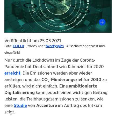
Veröffentlicht am 25.03.2021
Foto:
CC0 1.0
, Pixabay User
tweetyspics
| Ausschnitt angepasst und
eingefärbt
Nur durch die Lockdowns im Zuge der Corona-
Pandemie hat Deutschland sein Klimaziel für 2020
(öffnet in neuem Tab)
erreicht
. Die Emissionen werden aber wieder
ansteigen und das
CO
-Minderungsziel für 2030
zu
2
erfüllen, wird nicht einfach. Eine
ambitionierte
Digitalisierung
kann jedoch einen wichtigen Beitrag
leisten, die Treibhausgasemissionen zu senken, wie
(öffnet in neuem Tab)
eine
Studie
von
Accenture
im Auftrag des Bitkom
zeigt.