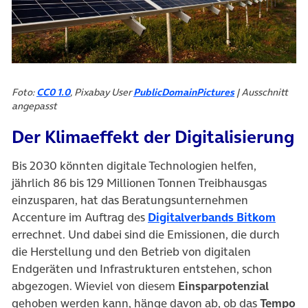
Foto:
CC0 1.0
, Pixabay User
PublicDomainPictures
| Ausschnitt
angepasst
Der Klimaeffekt der Digitalisierung
Bis 2030 könnten digitale Technologien helfen,
jährlich 86 bis 129 Millionen Tonnen Treibhausgas
einzusparen, hat das Beratungsunternehmen
(öffne
Accenture im Auftrag des
Digitalverbands Bitkom
errechnet. Und dabei sind die Emissionen, die durch
die Herstellung und den Betrieb von digitalen
Endgeräten und Infrastrukturen entstehen, schon
abgezogen. Wieviel von diesem
Einsparpotenzial
gehoben werden kann, hänge davon ab, ob das
Tempo