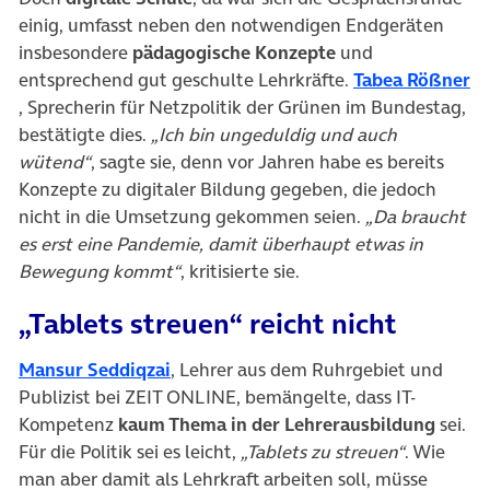
einig, umfasst neben den notwendigen Endgeräten
insbesondere
pädagogische Konzepte
und
entsprechend gut geschulte Lehrkräfte.
Tabea Rößner
(öffnet in neuem Tab)
, Sprecherin für Netzpolitik der Grünen im Bundestag,
bestätigte dies.
„Ich bin ungeduldig und auch
wütend“
, sagte sie, denn vor Jahren habe es bereits
Konzepte zu digitaler Bildung gegeben, die jedoch
nicht in die Umsetzung gekommen seien.
„Da braucht
es erst eine Pandemie, damit überhaupt etwas in
Bewegung kommt“
, kritisierte sie.
„Tablets streuen“ reicht nicht
(öffnet in neuem Tab)
Mansur Seddiqzai
, Lehrer aus dem Ruhrgebiet und
Publizist bei ZEIT ONLINE, bemängelte, dass IT-
Kompetenz
kaum Thema in der Lehrerausbildung
sei.
Für die Politik sei es leicht,
„Tablets zu streuen“
. Wie
man aber damit als Lehrkraft arbeiten soll, müsse