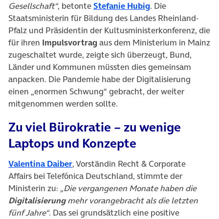
(öffnet in neuem 
Gesellschaft“
, betonte
Stefanie Hubig
. Die
Staatsministerin für Bildung des Landes Rheinland-
Pfalz und Präsidentin der Kultusministerkonferenz, die
für ihren
Impulsvortrag
aus dem Ministerium in Mainz
zugeschaltet wurde, zeigte sich überzeugt, Bund,
Länder und Kommunen müssten dies gemeinsam
anpacken. Die Pandemie habe der Digitalisierung
einen „enormen Schwung“ gebracht, der weiter
mitgenommen werden sollte.
Zu viel Bürokratie – zu wenige
Laptops und Konzepte
(öffnet in neuem Tab)
Valentina Daiber
, Vorständin Recht & Corporate
Affairs bei Telefónica Deutschland, stimmte der
Ministerin zu:
„Die vergangenen Monate haben die
Digitalisierung
mehr vorangebracht als die letzten
fünf Jahre“
. Das sei grundsätzlich eine positive