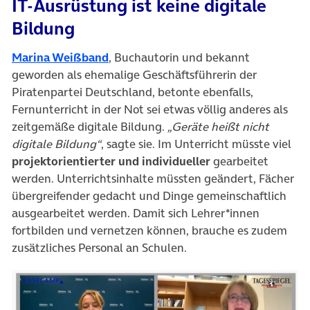
IT-Ausrüstung ist keine digitale
Bildung
(öffnet in neuem Tab)
Marina Weißband
, Buchautorin und bekannt
geworden als ehemalige Geschäftsführerin der
Piratenpartei Deutschland, betonte ebenfalls,
Fernunterricht in der Not sei etwas völlig anderes als
zeitgemäße digitale Bildung.
„Geräte heißt nicht
digitale Bildung“
, sagte sie. Im Unterricht müsste viel
projektorientierter und individueller
gearbeitet
werden. Unterrichtsinhalte müssten geändert, Fächer
übergreifender gedacht und Dinge gemeinschaftlich
ausgearbeitet werden. Damit sich Lehrer*innen
fortbilden und vernetzen können, brauche es zudem
zusätzliches Personal an Schulen.