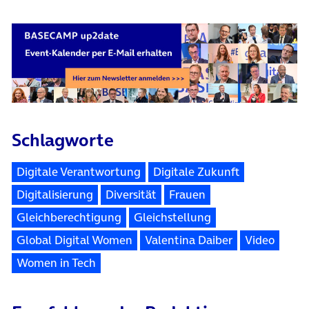
Schlagworte
Digitale Verantwortung
Digitale Zukunft
Digitalisierung
Diversität
Frauen
Gleichberechtigung
Gleichstellung
Global Digital Women
Valentina Daiber
Video
Women in Tech