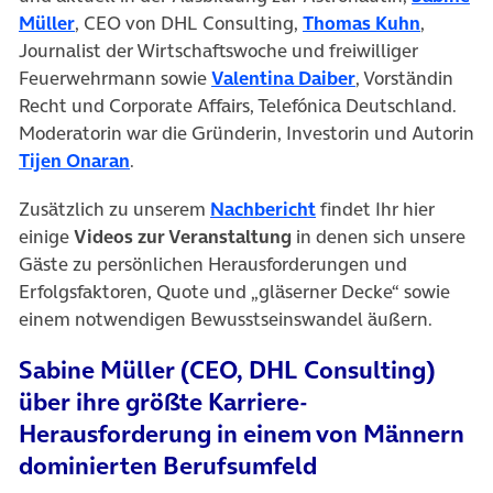
(öffnet in neuem Tab)
(öffnet 
Müller
, CEO von DHL Consulting,
Thomas Kuhn
,
Journalist der Wirtschaftswoche und freiwilliger
(öffnet in neue
Feuerwehrmann sowie
Valentina Daiber
, Vorständin
Recht und Corporate Affairs, Telefónica Deutschland.
Moderatorin war die Gründerin, Investorin und Autorin
(öffnet in neuem Tab)
Tijen Onaran
.
Zusätzlich zu unserem
Nachbericht
findet Ihr hier
einige
Videos zur Veranstaltung
in denen sich unsere
Gäste zu persönlichen Herausforderungen und
Erfolgsfaktoren, Quote und „gläserner Decke“ sowie
einem notwendigen Bewusstseinswandel äußern.
Sabine Müller (CEO, DHL Consulting)
über ihre größte Karriere-
Herausforderung in einem von Männern
dominierten Berufsumfeld