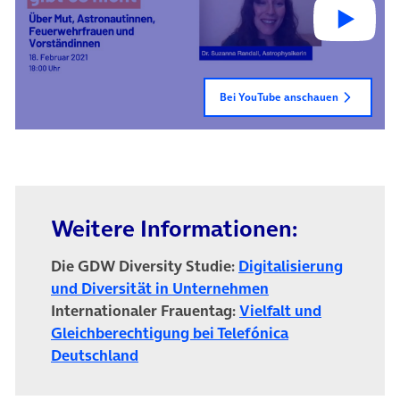
Bei YouTube anschauen
Weitere Informationen:
Die GDW Diversity Studie:
Digitalisierung
(öffnet in neuem T
und Diversität in Unternehmen
Internationaler Frauentag:
Vielfalt und
Gleichberechtigung bei Telefónica
(öffnet in neuem Tab)
Deutschland