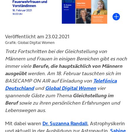
Veröffentlicht am 23.02.2021
Grafik: Global Digital Women
Trotz Fortschritten bei der Gleichstellung von
Männern und Frauen in einigen Bereichen gibt es noch
immer viele
Berufe, die hauptsächlich von Männern
ausgeübt
werden. Am 18. Februar tauschten sich im
BASECAMP ON AIR auf Einladung von
Telefónica
(öffnet in neuem Tab)
(öffnet in neue
Deutschland
und
Global Digital Women
vier
spannende Gäste zum Thema
Gleichstellung im
Beruf
sowie zu ihren persönlichen Erfahrungen und
Lebenswegen aus.
(öffnet in neuem Ta
Mit dabei waren
Dr. Suzanna Randall
, Astrophysikerin
und aktuell in der Ausbildung zur Astronautin,
Sabine