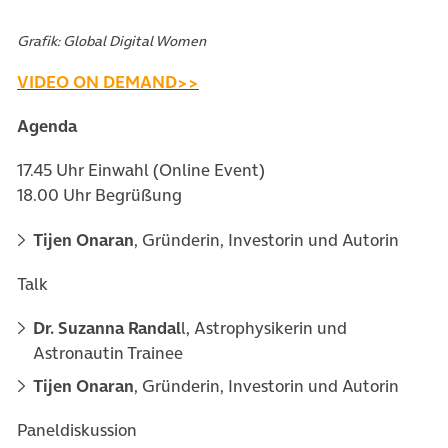
(öffnet in neuem Tab)
Grafik: Global Digital Women
(öffnet in neuem Tab)
VIDEO ON DEMAND>>
Agenda
17.45 Uhr Einwahl (Online Event)
18.00 Uhr Begrüßung
Tijen Onaran
, Gründerin, Investorin und Autorin
Talk
Dr. Suzanna Randal
l, Astrophysikerin und
Astronautin Trainee
Tijen Onaran
, Gründerin, Investorin und Autorin
Paneldiskussion