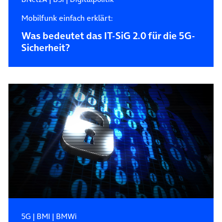
Mobilfunk einfach erklärt:
Was bedeutet das IT-SiG 2.0 für die 5G-
Sicherheit?
5G
|
BMI
|
BMWi