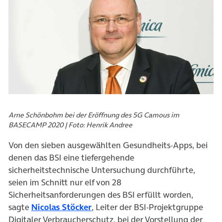
Arne Schönbohm bei der Eröffnung des 5G Camous im
BASECAMP 2020 | Foto: Henrik Andree
Von den sieben ausgewählten Gesundheits-Apps, bei
denen das BSI eine tiefergehende
sicherheitstechnische Untersuchung durchführte,
seien im Schnitt nur elf von 28
Sicherheitsanforderungen des BSI erfüllt worden,
(öffnet in neuem Tab)
sagte
Nicolas Stöcker
, Leiter der BSI-Projektgruppe
Digitaler Verbraucherschutz, bei der Vorstellung der