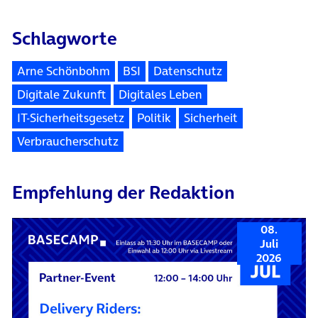
Schlagworte
Arne Schönbohm
BSI
Datenschutz
Digitale Zukunft
Digitales Leben
IT-Sicherheitsgesetz
Politik
Sicherheit
Verbraucherschutz
Empfehlung der Redaktion
08.
Juli
2026