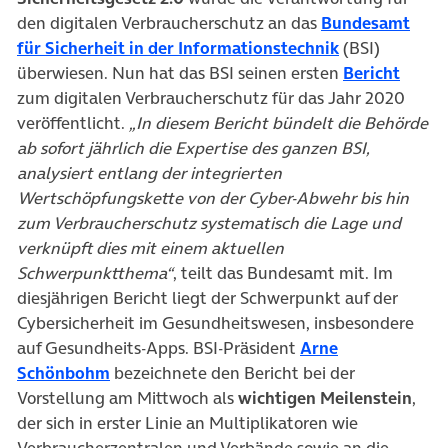
den digitalen Verbraucherschutz an das
Bundesamt
(öffnet in ne
für Sicherheit in der Informationstechnik
(BSI)
(öffne
überwiesen. Nun hat das BSI seinen ersten
Bericht
zum digitalen Verbraucherschutz für das Jahr 2020
veröffentlicht.
„In diesem Bericht bündelt die Behörde
ab sofort jährlich die Expertise des ganzen BSI,
analysiert entlang der integrierten
Wertschöpfungskette von der Cyber-Abwehr bis hin
zum Verbraucherschutz systematisch die Lage und
verknüpft dies mit einem aktuellen
Schwerpunktthema“
, teilt das Bundesamt mit. Im
diesjährigen Bericht liegt der Schwerpunkt auf der
Cybersicherheit im Gesundheitswesen, insbesondere
auf Gesundheits-Apps. BSI-Präsident
Arne
(öffnet in neuem Tab)
Schönbohm
bezeichnete den Bericht bei der
Vorstellung am Mittwoch als
wichtigen Meilenstein
,
der sich in erster Linie an Multiplikatoren wie
Verbraucherzentralen und Verbände sowie an die