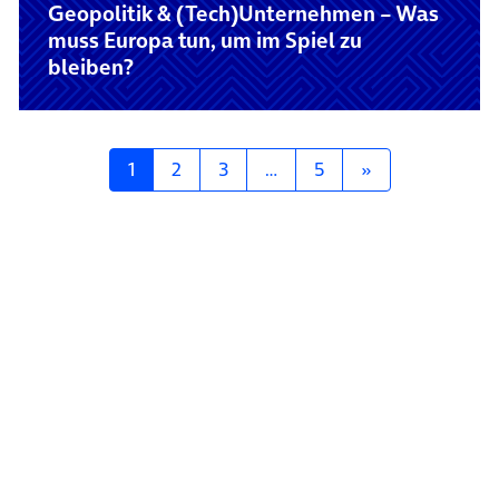
Geopolitik & (Tech)Unternehmen – Was
muss Europa tun, um im Spiel zu
bleiben?
Posts navigation
1
2
3
…
5
»