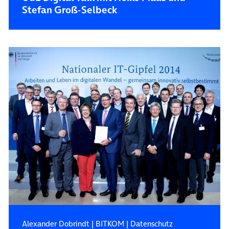
Stefan Groß-Selbeck
Alexander Dobrindt
|
BITKOM
|
Datenschutz