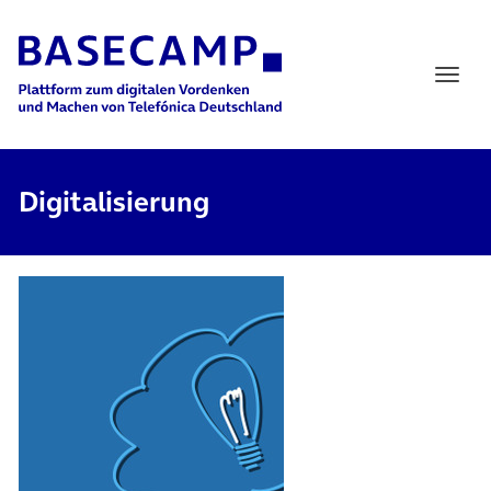
Main Navigation
Digitalisierung