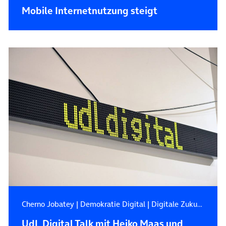
Mobile Internetnutzung steigt
Cherno Jobatey
|
Demokratie Digital
|
Digitale Zukunft
UdL Digital Talk mit Heiko Maas und