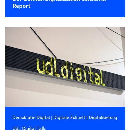
Report
Demokratie Digital
|
Digitale Zukunft
|
Digitalisierung
UdL Digital Talk: