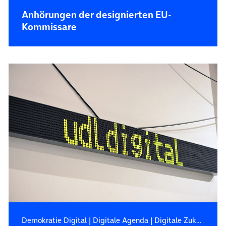
Anhörungen der designierten EU-
Kommissare
Demokratie Digital
|
Digitale Agenda
|
Digitale Zukunft