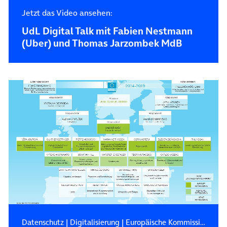
Jetzt das Video ansehen:
UdL Digital Talk mit Fabien Nestmann
(Uber) und Thomas Jarzombek MdB
Datenschutz
|
Digitalisierung
|
Europäische Kommission