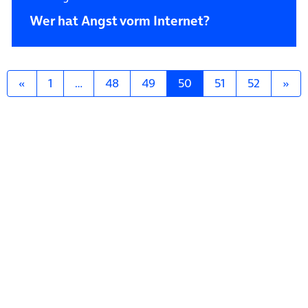
Wer hat Angst vorm Internet?
Posts navigation
«
1
…
48
49
50
51
52
»