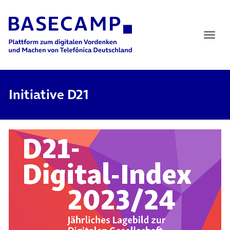
Main Navigation
Initiative D21