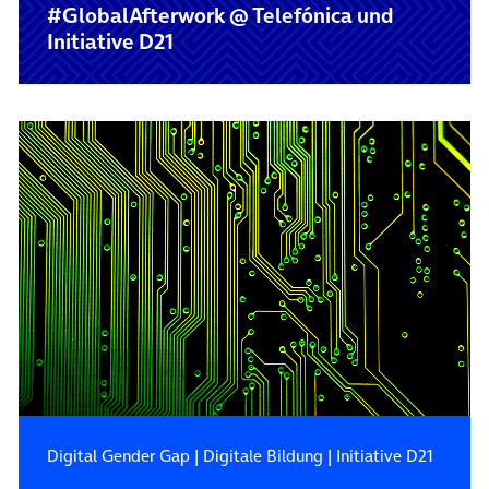
#GlobalAfterwork @ Telefónica und
Initiative D21
Digital Gender Gap
|
Digitale Bildung
|
Initiative D21