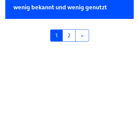
wenig bekannt und wenig genutzt
Posts navigation
1
2
»