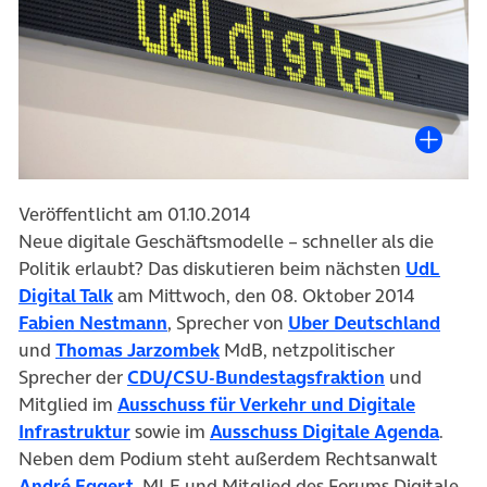
Veröffentlicht am 01.10.2014
Neue digitale Geschäftsmodelle – schneller als die
Politik erlaubt? Das diskutieren beim nächsten
UdL
(öffnet in neuem Tab)
Digital Talk
am Mittwoch, den 08. Oktober 2014
(öffnet in neuem Tab)
(öffn
Fabien Nestmann
, Sprecher von
Uber Deutschland
(öffnet in neuem Tab)
und
Thomas Jarzombek
MdB, netzpolitischer
(öffnet in 
Sprecher der
CDU/CSU-Bundestagsfraktion
und
Mitglied im
Ausschuss für Verkehr und Digitale
(öffnet in neuem Tab)
(öffn
Infrastruktur
sowie im
Ausschuss Digitale Agenda
.
Neben dem Podium steht außerdem Rechtsanwalt
(öffnet in neuem Tab)
André Eggert
, MLE und Mitglied des Forums Digitale