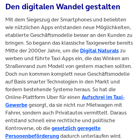
Den digitalen Wandel gestalten
Mit dem Siegeszug der Smartphones und beliebten
wie nützlichen Apps entstanden neue Möglichkeiten,
etablierte Geschäftsmodelle besser an den Kunden zu
bringen. So begann das klassische Taxigewerbe bereits
(öffnet 
Mitte der 2000er Jahre, um die
Digital Naturals
zu
werben und führte Taxi-Apps ein, die das Winken am
Straßenrand zum Modell von gestern machen sollten.
Doch nun kommen komplett neue Geschäftsmodelle
auf Basis smarter Technologien in den Markt und
fordern bestehende Systeme heraus. So hat die
Online-Plattform Uber für einen
Aufschrei im Taxi-
(öffnet in neuem Tab)
Gewerbe
gesorgt, da sie nicht nur Mietwagen mit
Fahrer, sondern auch Privatautos vermittelt. Daraus
entstand schnell eine rechtliche und politische
Kontroverse, ob die
gesetzlich geregelte
(öffnet in neuem Tab)
Personenbeförderung
dadurch unterlaufen wird.