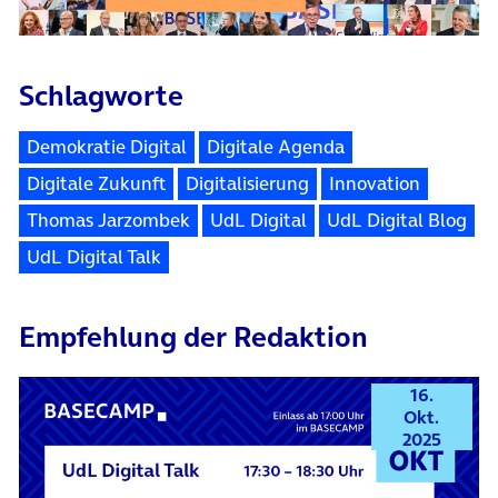
Schlagworte
Demokratie Digital
Digitale Agenda
Digitale Zukunft
Digitalisierung
Innovation
Thomas Jarzombek
UdL Digital
UdL Digital Blog
UdL Digital Talk
Empfehlung der Redaktion
16.
Okt.
2025