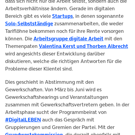
dass sich nicht nur die Arbeit selbst, sondern auch die
Arbeitsverhältnisse ändern. Gerade im digitalen
(öffnet in neuem Tab)
Bereich gibt es viele
Startups
, in denen sogenannte
(öffnet in neuem Tab)
Solo-Selbstständige
zusammenarbeiten, die weder
Tariflöhne bekommen noch für ihre Rente vorsorgen
(öffnet in ne
können. Die
Arbeitsgruppe digitale Arbeit
mit den
(öf
Themenpaten
Valentina Kerst und Thorben Albrecht
wird angesichts dieser Entwicklung darüber
diskutieren, welche die richtigen Antworten für die
Probleme dieser Klientel sind.
Dies geschieht in Abstimmung mit den
Gewerkschaften. Von März bis Juni wird es
Gewerkschaftshearings und Veranstaltungen
zusammen mit Gewerkschaftsvertretern geben. In der
Arbeitsphase sucht der Programmbeirat von
(öffnet in neuem Tab)
#DigitalLEBEN
auch das Gespräch mit
Gruppierungen und Gremien der Partei. Mit der
(öffnet in neuem Tab)
Grundwertekommission
, die derzeit ebenfalls mit