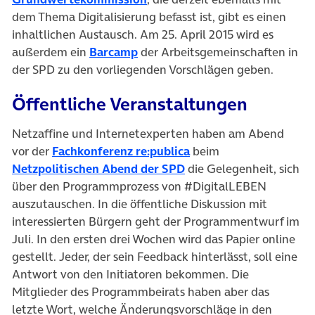
dem Thema Digitalisierung befasst ist, gibt es einen
inhaltlichen Austausch. Am 25. April 2015 wird es
(öffnet in neuem Tab)
außerdem ein
Barcamp
der Arbeitsgemeinschaften in
der SPD zu den vorliegenden Vorschlägen geben.
Öffentliche Veranstaltungen
Netzaffine und Internetexperten haben am Abend
(öffnet in neuem Tab)
vor der
Fachkonferenz re:publica
beim
(öffnet in neuem Tab)
Netzpolitischen Abend der SPD
die Gelegenheit, sich
über den Programmprozess von #DigitalLEBEN
auszutauschen. In die öffentliche Diskussion mit
interessierten Bürgern geht der Programmentwurf im
Juli. In den ersten drei Wochen wird das Papier online
gestellt. Jeder, der sein Feedback hinterlässt, soll eine
Antwort von den Initiatoren bekommen. Die
Mitglieder des Programmbeirats haben aber das
letzte Wort, welche Änderungsvorschläge in den