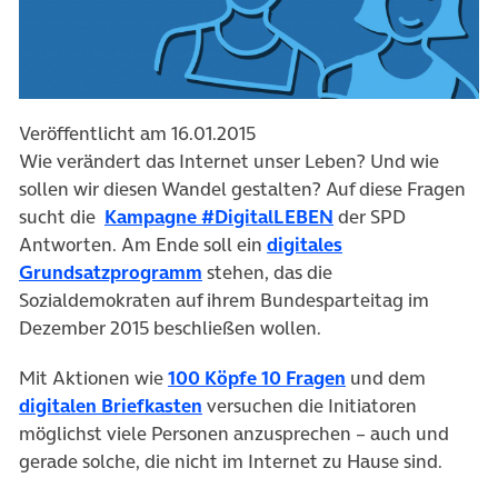
Veröffentlicht am 16.01.2015
Wie verändert das Internet unser Leben? Und wie
sollen wir diesen Wandel gestalten? Auf diese Fragen
(öffnet in neuem T
sucht die
Kampagne #DigitalLEBEN
der SPD
Antworten. Am Ende soll ein
digitales
(öffnet in neuem Tab)
Grundsatzprogramm
stehen, das die
Sozialdemokraten auf ihrem Bundesparteitag im
Dezember 2015 beschließen wollen.
(öffnet in neuem 
Mit Aktionen wie
100 Köpfe 10 Fragen
und dem
(öffnet in neuem Tab)
digitalen Briefkasten
versuchen die Initiatoren
möglichst viele Personen anzusprechen – auch und
gerade solche, die nicht im Internet zu Hause sind.