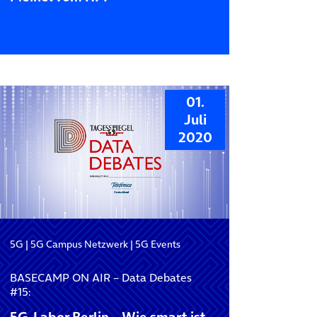
01.
Juli
2020
5G
|
5G Campus Netzwerk
|
5G Events
BASECAMP ON AIR – Data Debates
#15: