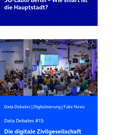
5G-Labor Berlin – Wie smart ist
die Hauptstadt?
Data Debates
|
Digitalisierung
|
Fake News
Data Debates #13:
Die digitale Zivilgesellschaft