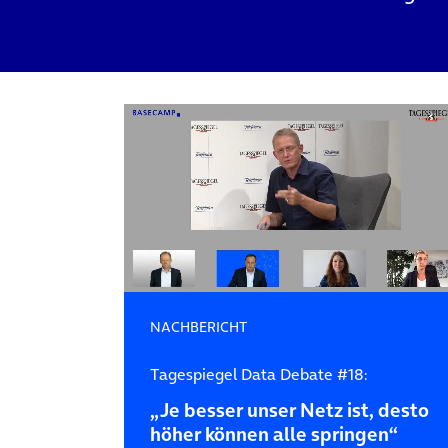
NACHBERICHT
Tagespiegel Data Debate #18:
„Je besser unser Netz ist, desto
höher können alle springen“