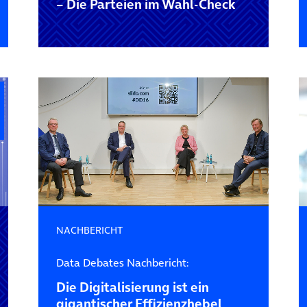
– Die Parteien im Wahl-Check
NACHBERICHT
Data Debates Nachbericht:
Die Digitalisierung ist ein
gigantischer Effizienzhebel