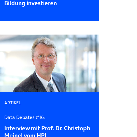
Bildung investieren
ARTIKEL
Data Debates #16:
Interview mit Prof. Dr. Christoph
Meinel vom HPI