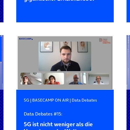
5G
|
BASECAMP ON AIR
|
Data Debates
Data Debates #15:
5G ist nicht weniger als die