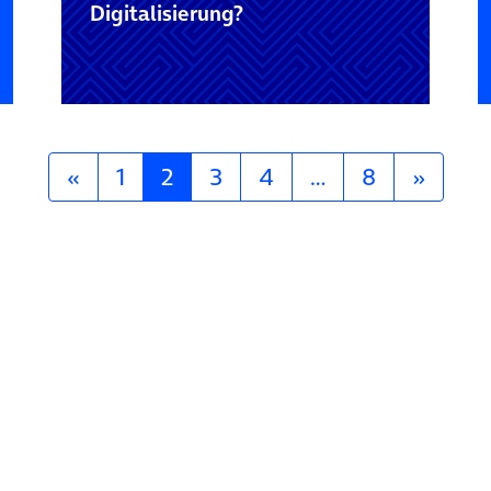
Digitalisierung?
«
1
2
3
4
…
8
»