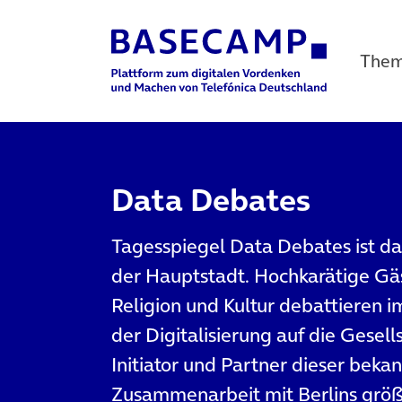
The
Main Navigation
Data Debates
Tagesspiegel Data Debates ist d
der Hauptstadt. Hochkarätige Gäst
Religion und Kultur debattiere
der Digitalisierung auf die Gesell
Initiator und Partner dieser beka
Zusammenarbeit mit Berlins größ