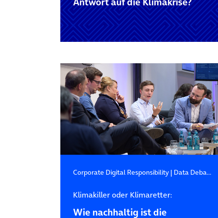
Antwort auf die Klimakrise?
Corporate Digital Responsibility
|
Data Debates
Klimakiller oder Klimaretter:
Wie nachhaltig ist die