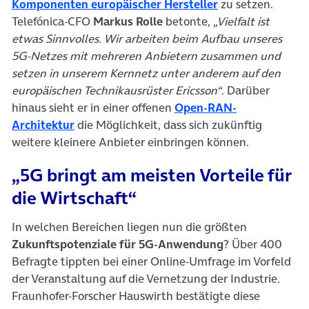
(öffnet in neuem
Komponenten europäischer Hersteller
zu setzen.
Telefónica-CFO
Markus Rolle
betonte,
„Vielfalt ist
etwas Sinnvolles. Wir arbeiten beim Aufbau unseres
5G-Netzes mit mehreren Anbietern zusammen und
setzen in unserem Kernnetz unter anderem auf den
europäischen Technikausrüster Ericsson“
. Darüber
hinaus sieht er in einer offenen
Open-RAN-
(öffnet in neuem Tab)
Architektur
die Möglichkeit, dass sich zukünftig
weitere kleinere Anbieter einbringen können.
„5G bringt am meisten Vorteile für
die Wirtschaft“
In welchen Bereichen liegen nun die größten
Zukunftspotenziale für 5G-Anwendung
? Über 400
Befragte tippten bei einer Online-Umfrage im Vorfeld
der Veranstaltung auf die Vernetzung der Industrie.
Fraunhofer-Forscher Hauswirth bestätigte diese