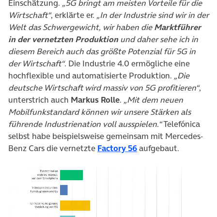
Einschätzung.
„5G bringt am meisten Vorteile für die
Wirtschaft“
, erklärte er.
„In der Industrie sind wir in der
Welt das Schwergewicht, wir haben die
Marktführer
in der vernetzten Produktion
und daher sehe ich in
diesem Bereich auch das größte Potenzial für 5G in
der Wirtschaft“
. Die Industrie 4.0 ermögliche eine
hochflexible und automatisierte Produktion.
„Die
deutsche Wirtschaft wird massiv von 5G profitieren“
,
unterstrich auch
Markus Rolle
.
„Mit dem neuen
Mobilfunkstandard können wir unsere Stärken als
führende Industrienation voll ausspielen.“
Telefónica
selbst habe beispielsweise gemeinsam mit Mercedes-
(öffnet in neuem Tab
Benz Cars die vernetzte
Factory 56
aufgebaut.