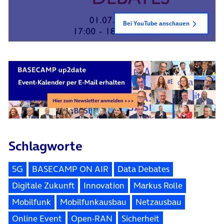
Bei YouTube anschauen
Schlagworte
5G
BASECAMP ON AIR
Data Debates
Digitale Zukunft
Innovation
Markus Rolle
Mobilfunk
Mobilfunkausbau
Netzausbau
Online Event
Open-RAN
Sicherheit