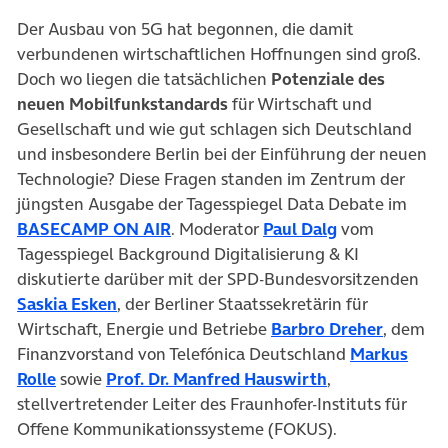
Der Ausbau von 5G hat begonnen, die damit
verbundenen wirtschaftlichen Hoffnungen sind groß.
Doch wo liegen die tatsächlichen
Potenziale des
neuen Mobilfunkstandards
für Wirtschaft und
Gesellschaft und wie gut schlagen sich Deutschland
und insbesondere Berlin bei der Einführung der neuen
Technologie? Diese Fragen standen im Zentrum der
jüngsten Ausgabe der Tagesspiegel Data Debate im
(öffnet in neuem Tab)
(öffnet in neu
BASECAMP ON AIR
. Moderator
Paul Dalg
vom
Tagesspiegel Background Digitalisierung & KI
diskutierte darüber mit der SPD-Bundesvorsitzenden
(öffnet in neuem Tab)
Saskia Esken
, der Berliner Staatssekretärin für
(öffnet 
Wirtschaft, Energie und Betriebe
Barbro Dreher
, dem
Finanzvorstand von Telefónica Deutschland
Markus
(öffnet in neuem Tab)
(öffnet in neue
Rolle
sowie
Prof. Dr. Manfred Hauswirth
,
stellvertretender Leiter des Fraunhofer-Instituts für
Offene Kommunikationssysteme (FOKUS).