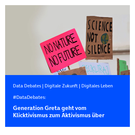
Data Debates
|
Digitale Zukunft
|
Digitales Leben
#DataDebates:
Generation Greta geht vom
Klicktivismus zum Aktivismus über