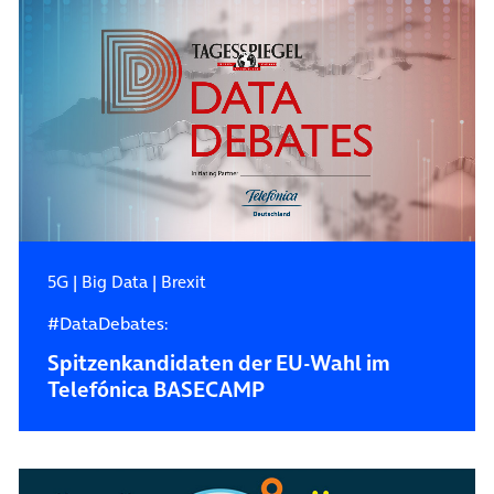
5G
|
Big Data
|
Brexit
#DataDebates:
Spitzenkandidaten der EU-Wahl im
Telefónica BASECAMP