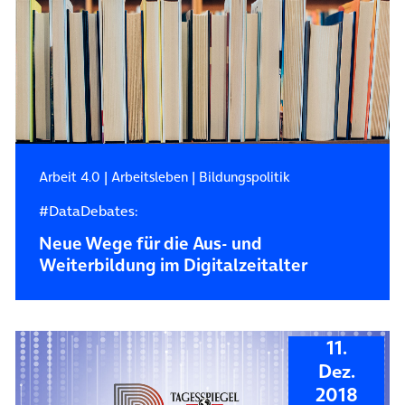
Arbeit 4.0
|
Arbeitsleben
|
Bildungspolitik
#DataDebates:
Neue Wege für die Aus- und
Weiterbildung im Digitalzeitalter
11.
Dez.
2018