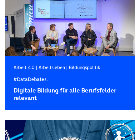
Arbeit 4.0
|
Arbeitsleben
|
Bildungspolitik
#DataDebates:
Digitale Bildung für alle Berufsfelder
relevant