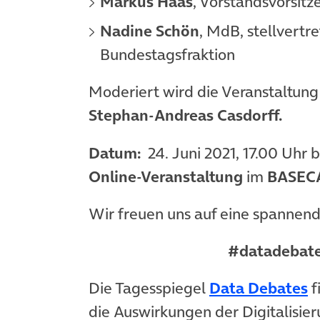
Markus Haas
, Vorstandsvorsitz
Nadine Schön
, MdB, stellvert
Bundestagsfraktion
Moderiert wird die Veranstaltun
Stephan-Andreas Casdorff.
Datum:
24. Juni 2021, 17.00 Uhr 
Online-Veranstaltung
im
BASEC
Wir freuen uns auf eine spannen
#datadebat
(
Die Tagesspiegel
Data Debates
f
die Auswirkungen der Digitalisier