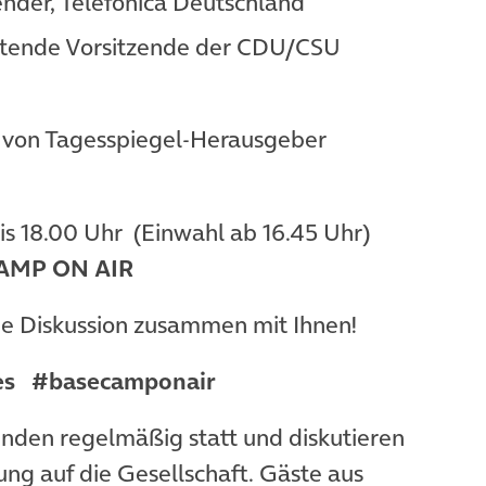
ender, Telefónica Deutschland
retende Vorsitzende der CDU/CSU
g von Tagesspiegel-Herausgeber
bis 18.00 Uhr (Einwahl ab 16.45 Uhr)
AMP ON AIR
de Diskussion zusammen mit Ihnen!
es
#basecamponair
öffnet in neuem Tab)
inden regelmäßig statt und diskutieren
ung auf die Gesellschaft. Gäste aus